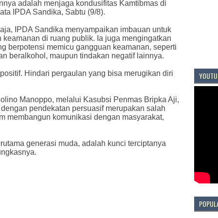
nnya adalah menjaga kondusifitas Kamtibmas di
ta IPDA Sandika, Sabtu (9/8).
maja, IPDA Sandika menyampaikan imbauan untuk
n keamanan di ruang publik. Ia juga mengingatkan
ang berpotensi memicu gangguan keamanan, seperti
n beralkohol, maupun tindakan negatif lainnya.
ositif. Hindari pergaulan yang bisa merugikan diri
YOUTU
ino Manoppo, melalui Kasubsi Penmas Bripka Aji,
dengan pendekatan persuasif merupakan salah
lam membangun komunikasi dengan masyarakat,
terutama generasi muda, adalah kunci terciptanya
ungkasnya.
POPUL