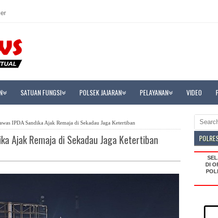
er
N
SATUAN FUNGSI
POLSEK JAJARAN
PELAYANAN
VIDEO
awas IPDA Sandika Ajak Remaja di Sekadau Jaga Ketertiban
ka Ajak Remaja di Sekadau Jaga Ketertiban
POLRE
SELAM
POLRE