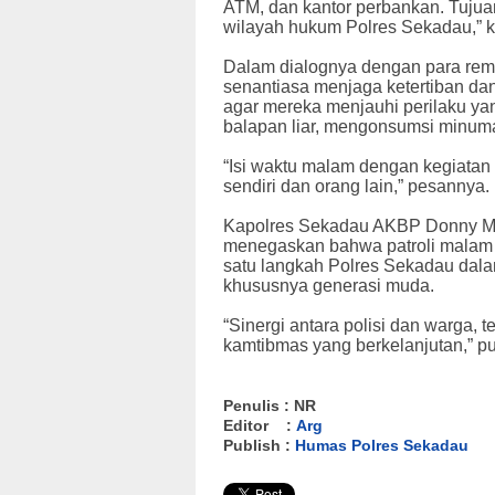
ATM, dan kantor perbankan. Tujua
wilayah hukum Polres Sekadau,” ka
Dalam dialognya dengan para re
senantiasa menjaga ketertiban da
agar mereka menjauhi perilaku y
balapan liar, mengonsumsi minuma
“Isi waktu malam dengan kegiatan p
sendiri dan orang lain,” pesannya.
Kapolres Sekadau AKBP Donny Mol
menegaskan bahwa patroli malam 
satu langkah Polres Sekadau da
khususnya generasi muda.
“Sinergi antara polisi dan warga, 
kamtibmas yang berkelanjutan,” p
Penulis : NR
Editor :
Arg
Publish :
Humas Polres Sekadau