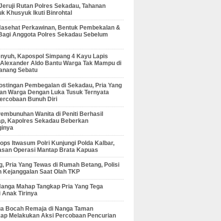
 Jeruji Rutan Polres Sekadau, Tahanan
 Khusyuk Ikuti Binrohtal
Nasehat Perkawinan, Bentuk Pembekalan &
Bagi Anggota Polres Sekadau Sebelum
enyuh, Kapospol Simpang 4 Kayu Lapis
r Alexander Aldo Bantu Warga Tak Mampu di
anang Sebatu
ostingan Pembegalan di Sekadau, Pria Yang
an Warga Dengan Luka Tusuk Ternyata
ercobaan Bunuh Diri
embunuhan Wanita di Peniti Berhasil
ap, Kapolres Sekadau Beberkan
ginya
ps Itwasum Polri Kunjungi Polda Kalbar,
san Operasi Mantap Brata Kapuas
, Pria Yang Tewas di Rumah Betang, Polisi
 Kejanggalan Saat Olah TKP
Nanga Mahap Tangkap Pria Yang Tega
 Anak Tirinya
Dua Bocah Remaja di Nanga Taman
kap Melakukan Aksi Percobaan Pencurian