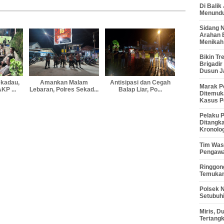
Di Balik
Menunduk
Sidang 
Arahan 
Menikah
Bikin Tr
Brigadi
Dusun J
kadau,
Amankan Malam
Antisipasi dan Cegah
Marak P
KP ...
Lebaran, Polres Sekad...
Balap Liar, Po...
Ditemuk
Kasus P
Pelaku P
Ditangk
Kronolo
Tim Waso
Pengawa
Ringgong
Temukan
Polsek 
Setubuhi
Miris, 
Tertang