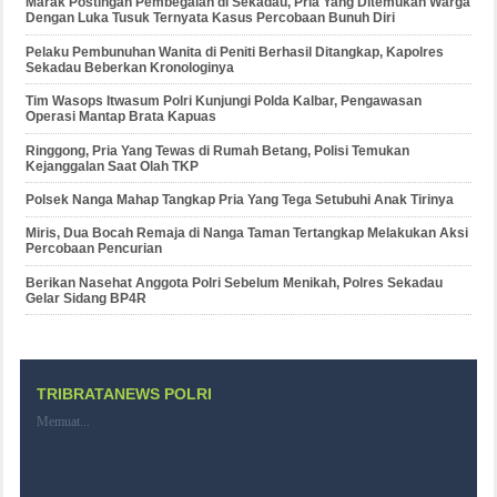
Marak Postingan Pembegalan di Sekadau, Pria Yang Ditemukan Warga
Dengan Luka Tusuk Ternyata Kasus Percobaan Bunuh Diri
Pelaku Pembunuhan Wanita di Peniti Berhasil Ditangkap, Kapolres
Sekadau Beberkan Kronologinya
Tim Wasops Itwasum Polri Kunjungi Polda Kalbar, Pengawasan
Operasi Mantap Brata Kapuas
Ringgong, Pria Yang Tewas di Rumah Betang, Polisi Temukan
Kejanggalan Saat Olah TKP
Polsek Nanga Mahap Tangkap Pria Yang Tega Setubuhi Anak Tirinya
Miris, Dua Bocah Remaja di Nanga Taman Tertangkap Melakukan Aksi
Percobaan Pencurian
Berikan Nasehat Anggota Polri Sebelum Menikah, Polres Sekadau
Gelar Sidang BP4R
TRIBRATANEWS POLRI
Memuat...