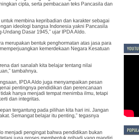
ingkan cipta, serta pembacaan teks Pancasila dan
 untuk membina kepribadian dan karakter sebagai
engan ideologi bangsa Indonesia yakni Pancasila
ng-Undang Dasar 1945," ujar IPDA Aldo.
a merupakan bentuk penghormatan atas jasa para
YOUTU
m memperjuangkan kemerdekaan Negara Kesatuan
ena dari sanalah kita belajar tentang nilai
uan," tambahnya.
bangsaan, IPDA Aldo juga menyampaikan pesan
genai pentingnya pendidikan dan perencanaan
tidak hanya menjadi tempat menimba ilmu, tetapi
ti dan integritas.
pan tergantung pada pilihan kita hari ini. Jangan
at. Semangat belajar itu penting," tegasnya
POPUL
o menjadi pengingat bahwa pendidikan bukan
tetapi juga proses membentuk pribadi yang mandiri,