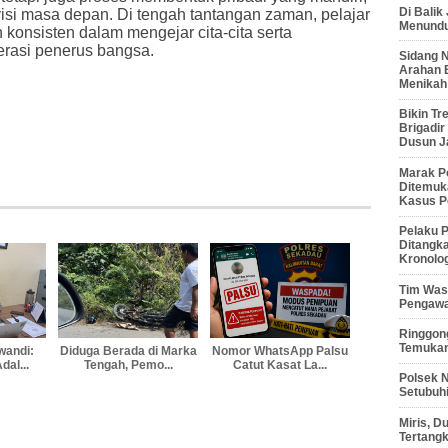
Di Balik
isi masa depan. Di tengah tantangan zaman, pelajar
Menunduk
an konsisten dalam mengejar cita-cita serta
rasi penerus bangsa.
Sidang 
Arahan 
Menikah
Bikin Tr
Brigadi
Dusun J
Marak P
Ditemuk
Kasus P
Pelaku P
Ditangk
Kronolo
Tim Waso
Pengawa
Ringgong
Temukan
wandi:
Diduga Berada di Marka
Nomor WhatsApp Palsu
al...
Tengah, Pemo...
Catut Kasat La...
Polsek 
Setubuhi
Miris, 
Tertang