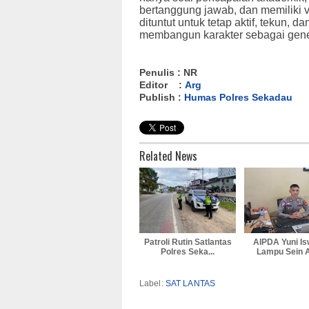
bertanggung jawab, dan memiliki v
dituntut untuk tetap aktif, tekun, d
membangun karakter sebagai gene
Penulis : NR
Editor :
Arg
Publish :
Humas Polres Sekadau
Related News
Patroli Rutin Satlantas
AIPDA Yuni Is
Polres Seka...
Lampu Sein Ad
Label:
SAT LANTAS