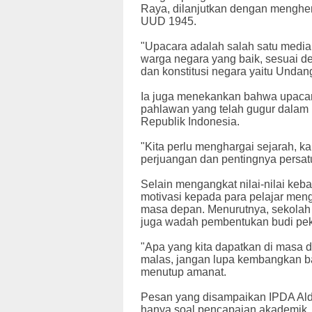
Raya, dilanjutkan dengan menghen
UUD 1945.
"Upacara adalah salah satu media
warga negara yang baik, sesuai d
dan konstitusi negara yaitu Unda
Ia juga menekankan bahwa upacar
pahlawan yang telah gugur dala
Republik Indonesia.
"Kita perlu menghargai sejarah, kar
perjuangan dan pentingnya persat
Selain mengangkat nilai-nilai ke
motivasi kepada para pelajar men
masa depan. Menurutnya, sekolah 
juga wadah pembentukan budi peker
"Apa yang kita dapatkan di masa de
malas, jangan lupa kembangkan bak
menutup amanat.
Pesan yang disampaikan IPDA Ald
hanya soal pencapaian akademik, 