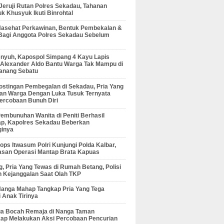
 Jeruji Rutan Polres Sekadau, Tahanan
 Khusyuk Ikuti Binrohtal
Nasehat Perkawinan, Bentuk Pembekalan &
Bagi Anggota Polres Sekadau Sebelum
enyuh, Kapospol Simpang 4 Kayu Lapis
r Alexander Aldo Bantu Warga Tak Mampu di
anang Sebatu
ostingan Pembegalan di Sekadau, Pria Yang
an Warga Dengan Luka Tusuk Ternyata
ercobaan Bunuh Diri
embunuhan Wanita di Peniti Berhasil
ap, Kapolres Sekadau Beberkan
ginya
ps Itwasum Polri Kunjungi Polda Kalbar,
san Operasi Mantap Brata Kapuas
, Pria Yang Tewas di Rumah Betang, Polisi
 Kejanggalan Saat Olah TKP
Nanga Mahap Tangkap Pria Yang Tega
 Anak Tirinya
Dua Bocah Remaja di Nanga Taman
kap Melakukan Aksi Percobaan Pencurian