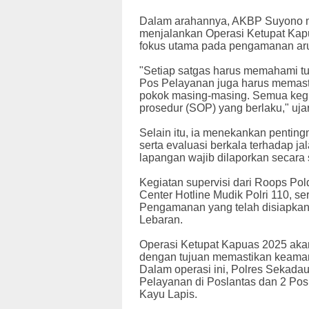
Dalam arahannya, AKBP Suyono m
menjalankan Operasi Ketupat Kap
fokus utama pada pengamanan arus
"Setiap satgas harus memahami 
Pos Pelayanan juga harus memast
pokok masing-masing. Semua kegia
prosedur (SOP) yang berlaku," uj
Selain itu, ia menekankan pentin
serta evaluasi berkala terhadap ja
lapangan wajib dilaporkan secara 
Kegiatan supervisi dari Roops Pol
Center Hotline Mudik Polri 110, 
Pengamanan yang telah disiapkan
Lebaran.
Operasi Ketupat Kapuas 2025 akan
dengan tujuan memastikan keamanan
Dalam operasi ini, Polres Sekada
Pelayanan di Poslantas dan 2 Pos
Kayu Lapis.