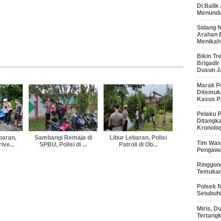
Di Balik
Menunduk
Sidang 
Arahan 
Menikah
Bikin Tr
Brigadi
Dusun J
Marak P
Ditemuk
Kasus P
Pelaku P
Ditangk
Kronolo
baran,
Sambangi Remaja di
Libur Lebaran, Polisi
Tim Waso
ve...
SPBU, Polisi di ...
Patroli di Ob...
Pengawa
Ringgong
Temukan
Polsek 
Setubuhi
Miris, 
Tertang