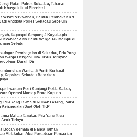
 Jeruji Rutan Polres Sekadau, Tahanan
 Khusyuk Ikuti Binrohtal
Nasehat Perkawinan, Bentuk Pembekalan &
Bagi Anggota Polres Sekadau Sebelum
enyuh, Kapospol Simpang 4 Kayu Lapis
r Alexander Aldo Bantu Warga Tak Mampu di
anang Sebatu
ostingan Pembegalan di Sekadau, Pria Yang
an Warga Dengan Luka Tusuk Ternyata
ercobaan Bunuh Diri
embunuhan Wanita di Peniti Berhasil
ap, Kapolres Sekadau Beberkan
ginya
ps Itwasum Polri Kunjungi Polda Kalbar,
san Operasi Mantap Brata Kapuas
, Pria Yang Tewas di Rumah Betang, Polisi
 Kejanggalan Saat Olah TKP
Nanga Mahap Tangkap Pria Yang Tega
 Anak Tirinya
Dua Bocah Remaja di Nanga Taman
kap Melakukan Aksi Percobaan Pencurian