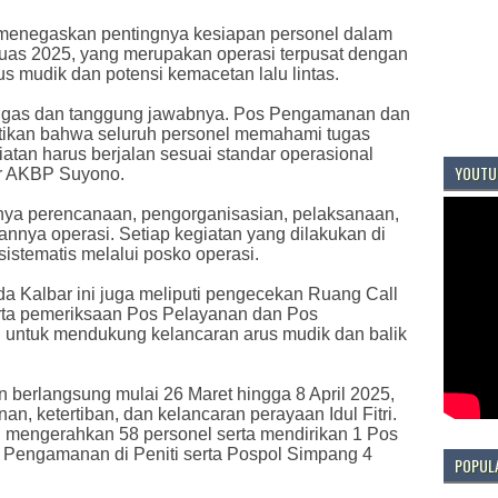
enegaskan pentingnya kesiapan personel dalam
uas 2025, yang merupakan operasi terpusat dengan
 mudik dan potensi kemacetan lalu lintas.
tugas dan tanggung jawabnya. Pos Pengamanan dan
ikan bahwa seluruh personel memahami tugas
tan harus berjalan sesuai standar operasional
YOUTU
ar AKBP Suyono.
gnya perencanaan, pengorganisasian, pelaksanaan,
lannya operasi. Setiap kegiatan yang dilakukan di
sistematis melalui posko operasi.
da Kalbar ini juga meliputi pengecekan Ruang Call
serta pemeriksaan Pos Pelayanan dan Pos
 untuk mendukung kelancaran arus mudik dan balik
 berlangsung mulai 26 Maret hingga 8 April 2025,
, ketertiban, dan kelancaran perayaan Idul Fitri.
u mengerahkan 58 personel serta mendirikan 1 Pos
 Pengamanan di Peniti serta Pospol Simpang 4
POPUL