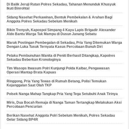
Di Balik Jeruji Rutan Polres Sekadau, Tahanan Menunduk Khusyuk
Ikuti Binrohtal
Sidang Nasehat Perkawinan, Bentuk Pembekalan & Arahan Bagi
Anggota Polres Sekadau Sebelum Menikah
Bikin Trenyuh, Kapospol Simpang 4 Kayu Lapis Brigadir Alexander
Aldo Bantu Warga Tak Mampu di Dusun Janang Sebatu
Marak Postingan Pembegalan di Sekadau, Pria Yang Ditemukan Warga
Dengan Luka Tusuk Ternyata Kasus Percobaan Bunuh Diri
Pelaku Pembunuhan Wanita di Peniti Berhasil Ditangkap, Kapolres
Sekadau Beberkan Kronologinya
Tim Wasops Itwasum Polri Kunjungi Polda Kalbar, Pengawasan
Operasi Mantap Brata Kapuas
Ringgong, Pria Yang Tewas di Rumah Betang, Polisi Temukan
Kejanggalan Saat Olah TKP
Polsek Nanga Mahap Tangkap Pria Yang Tega Setubuhi Anak Tirinya
Miris, Dua Bocah Remaja di Nanga Taman Tertangkap Melakukan Aksi
Percobaan Pencurian
Berikan Nasehat Anggota Polri Sebelum Menikah, Polres Sekadau
Gelar Sidang BP4R