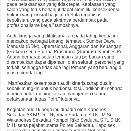
pada pelaksanaan yang tidak tepat. Kebiasaan yang
salah yang terus berlanjut dapat memiliki konsekuensi
hukum yang krusial bagi tata kelola organisasi
kepolisian, yang pada akhirnya berdampak pada
profesionalisme kerja,” tambahnya.
Audit kinerja yang dilaksanakan pada tahap kedua ini
mencakup berbagai bidang, termasuk Sumber Daya
Manusia (SDM), Operasional, Anggaran dan Keuangan
(Garkeu) serta Sarana Prasarana (Sarpras). Kombes Pol
Agung berharap setiap temuan atau perbaikan yang
disampaikan dapat dipahami oleh seluruh personel yang
terkait, sehingga tidak ada lagi temuan yang berulang di
masa mendatang.
“Manfaatkan kesempatan audit kinerja tahap dua ini
sebaik mungkin untuk berkonsultasi. Jadikan ini sebagai
momen untuk meningkatkan manajemen dalam
pelaksanaan tugas Polri,” tutupnya.
Kegiatan audit kinerja ini, dihadiri oleh Kapolres
Sekadau AKBP Dr. I Nyoman Sudama, S.I.K., M.Si,
Wakapolres Sekadau Kompol Riko Syafutra, S.T., S.I.K.,
M.H, serta pejabat utama Polres Sekadau, Kapolsek
jajaran dan perwakilan anggota Polres Sekadau.