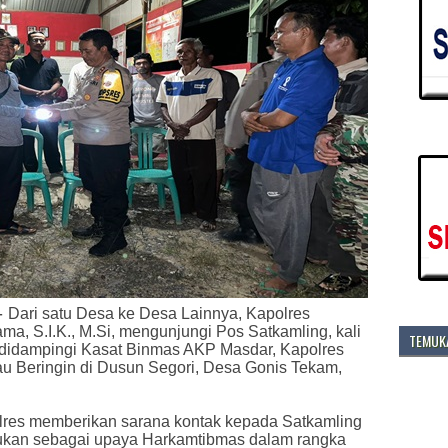
-
Dari satu Desa ke Desa Lainnya, Kapolres
, S.I.K., M.Si, mengunjungi Pos Satkamling, kali
TEMUKA
 didampingi Kasat Binmas AKP Masdar, Kapolres
u Beringin di Dusun Segori, Desa Gonis Tekam,
lres memberikan sarana kontak kepada Satkamling
akukan sebagai upaya Harkamtibmas dalam rangka