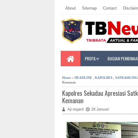
About
Sitemap
Contact
Disclaim
PROFIL
BAGIAN PEMBINAA
Home
»
HEADLINE
,
KAPOLRES
,
SATKAMLING
Kemanan
Kapolres Sekadau Apresiasi Sat
Kemanan
Aji regant
28 Januari