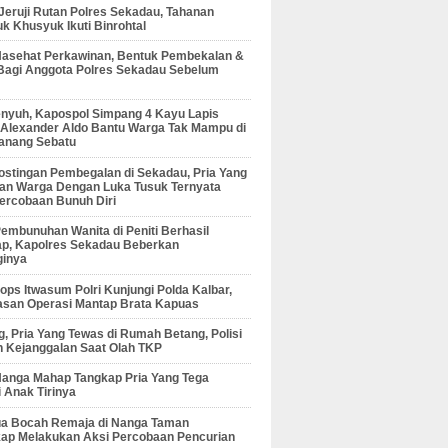
 Jeruji Rutan Polres Sekadau, Tahanan
 Khusyuk Ikuti Binrohtal
Nasehat Perkawinan, Bentuk Pembekalan &
Bagi Anggota Polres Sekadau Sebelum
enyuh, Kapospol Simpang 4 Kayu Lapis
r Alexander Aldo Bantu Warga Tak Mampu di
anang Sebatu
ostingan Pembegalan di Sekadau, Pria Yang
an Warga Dengan Luka Tusuk Ternyata
ercobaan Bunuh Diri
embunuhan Wanita di Peniti Berhasil
ap, Kapolres Sekadau Beberkan
ginya
ps Itwasum Polri Kunjungi Polda Kalbar,
san Operasi Mantap Brata Kapuas
, Pria Yang Tewas di Rumah Betang, Polisi
 Kejanggalan Saat Olah TKP
Nanga Mahap Tangkap Pria Yang Tega
 Anak Tirinya
Dua Bocah Remaja di Nanga Taman
kap Melakukan Aksi Percobaan Pencurian