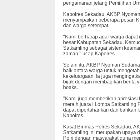
pengamanan jelang Pemilihan Um
Kapolres Sekadau, AKBP Nyoman 
menyampaikan beberapa pesan Ka
dan warga setempat.
"Kami berharap agar warga dapat
besar Kabupaten Sekadau. Kemu
Satkamling sebagai sistem keama
zaman," ucap Kapolres.
Selain itu, AKBP Nyoman Sudama
baik antara warga untuk mengetah
kekeluargaan. Ia juga mengingatk
bijak dengan membagikan berita y
hoaks.
"Kami juga memberikan apresiasi
meraih juara I Lomba Satkamling 
dapat dipertahankan dan bahkan ke
Kapolres.
Kasat Binmas Polres Sekadau, AK
Satkamling ini merupakan upaya 
Polri dengan masyarakat guna me