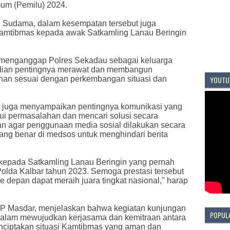
um (Pemilu) 2024.
Sudama, dalam kesempatan tersebut juga
mtibmas kepada awak Satkamling Lanau Beringin
 menganggap Polres Sekadau sebagai keluarga
dian pentingnya merawat dan membangun
YOUTU
nan sesuai dengan perkembangan situasi dan
 juga menyampaikan pentingnya komunikasi yang
ui permasalahan dan mencari solusi secara
an agar penggunaan media sosial dilakukan secara
ang benar di medsos untuk menghindari berita
 kepada Satkamling Lanau Beringin yang pernah
Polda Kalbar tahun 2023. Semoga prestasi tersebut
 depan dapat meraih juara tingkat nasional," harap
P Masdar, menjelaskan bahwa kegiatan kunjungan
POPUL
dalam mewujudkan kerjasama dan kemitraan antara
nciptakan situasi Kamtibmas yang aman dan