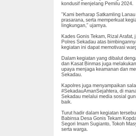
kondusif menjelang Pemilu 2024.
"Kami berharap Satkamling Lanau 
prasarana, serta memperkuat keg
lingkungan," ujarnya.
Kades Gonis Tekam, Rizal Arafat,
Polres Sekadau atas bimbingannya
kegiatan ini dapat memotivasi war
Dalam kegiatan yang dibalut deng
dan Kasat Binmas juga melakukan 
upaya menjaga keamanan dan mew
Sekadau.
Kapolres juga menyampaikan sala
#SekadauAmanSejahtera, di mana 
Sekadau melalui media sosial g
baik.
Turut hadir dalam kegiatan terseb
Babinsa Desa Gonis Tekam Kopda 
Segori Imam Sugianto, Tokoh Mas
serta warga.