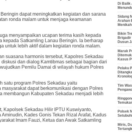
Di Balik
Menunduk
Beringin dapat meningkatkan kegiatan dan sarana
Sidang 
iatan ronda malam untuk menjaga keamanan
Arahan 
Menikah
Bikin Tr
 juga menyampaikan ucapan terima kasih kepada
Brigadi
 kepada Satkamling Lanau Beringin. Ia berharap
Dusun J
ga untuk lebih aktif dalam kegiatan ronda malam.
Marak P
Ditemuk
an suasana harmonis tersebut, Kapolres Sekadau
Kasus P
diskusi dan dialog Kamtibmas sebagai bagian dari
ujudkan Pemilu Damai di wilayah hukum Polres
Pelaku P
Ditangk
Kronolo
h satu program Polres Sekadau yaitu
Tim Waso
masyarakat dapat berkomunikasi dengan Polres
Pengawa
una membangun Kabupaten Sekadau menjadi lebih
Ringgong
Temukan
ut, Kapolsek Sekadau Hilir IPTU Kuswiyanto,
Polsek 
Aminudin, Kades Gonis Tekan Rizal Arafat, Kadus
Setubuhi
yarakat Imam Fauzi, Ketua dan Awak Satkamling
Miris, 
Tertang