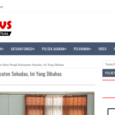
er
N
SATUAN FUNGSI
POLSEK JAJARAN
PELAYANAN
VIDEO
s Saber Pungli Kabupaten Sekadau, Ini Yang Dibahas
paten Sekadau, Ini Yang Dibahas
POLRE