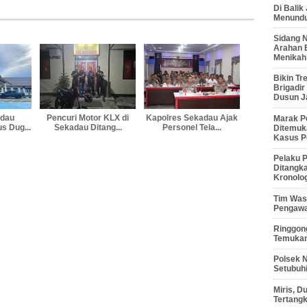
Di Balik
Menunduk
Sidang 
Arahan 
Menikah
Bikin Tr
Brigadi
Dusun J
adau
Pencuri Motor KLX di
Kapolres Sekadau Ajak
Marak P
s Dug...
Sekadau Ditang...
Personel Tela...
Ditemuk
Kasus P
Pelaku P
Ditangk
Kronolo
Tim Waso
Pengawa
Ringgong
Temukan
Polsek 
Setubuhi
Miris, 
Tertang