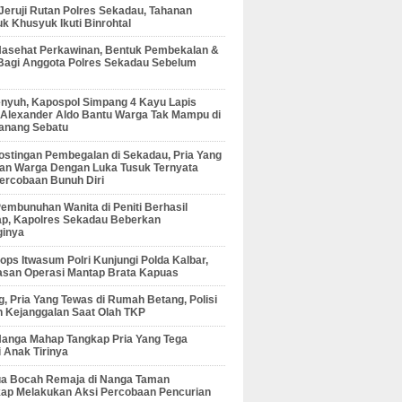
 Jeruji Rutan Polres Sekadau, Tahanan
 Khusyuk Ikuti Binrohtal
Nasehat Perkawinan, Bentuk Pembekalan &
Bagi Anggota Polres Sekadau Sebelum
enyuh, Kapospol Simpang 4 Kayu Lapis
r Alexander Aldo Bantu Warga Tak Mampu di
anang Sebatu
ostingan Pembegalan di Sekadau, Pria Yang
an Warga Dengan Luka Tusuk Ternyata
ercobaan Bunuh Diri
embunuhan Wanita di Peniti Berhasil
ap, Kapolres Sekadau Beberkan
ginya
ps Itwasum Polri Kunjungi Polda Kalbar,
san Operasi Mantap Brata Kapuas
, Pria Yang Tewas di Rumah Betang, Polisi
 Kejanggalan Saat Olah TKP
Nanga Mahap Tangkap Pria Yang Tega
 Anak Tirinya
Dua Bocah Remaja di Nanga Taman
kap Melakukan Aksi Percobaan Pencurian