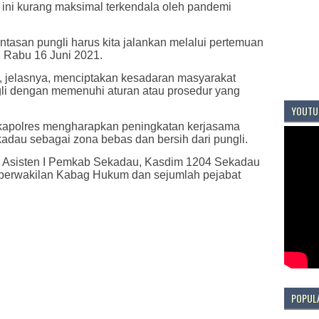
 ini kurang maksimal terkendala oleh pandemi
asan pungli harus kita jalankan melalui pertemuan
, Rabu 16 Juni 2021.
i, jelasnya, menciptakan kesadaran masyarakat
li dengan memenuhi aturan atau prosedur yang
YOUTU
akapolres mengharapkan peningkatan kerjasama
dau sebagai zona bebas dan bersih dari pungli.
ri Asisten I Pemkab Sekadau, Kasdim 1204 Sekadau
t, perwakilan Kabag Hukum dan sejumlah pejabat
POPUL