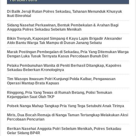
Di Balik Jeruji Rutan Polres Sekadau, Tahanan Menunduk Khusyuk
Ikuti Binrohtal
Sidang Nasehat Perkawinan, Bentuk Pembekalan & Arahan Bagi
Anggota Polres Sekadau Sebelum Menikah
Bikin Trenyuh, Kapospol Simpang 4 Kayu Lapis Brigadir Alexander
Aldo Bantu Warga Tak Mampu di Dusun Janang Sebatu
Marak Postingan Pembegalan di Sekadau, Pria Yang Ditemukan Warga
Dengan Luka Tusuk Ternyata Kasus Percobaan Bunuh Diri
Pelaku Pembunuhan Wanita di Peniti Berhasil Ditangkap, Kapolres
Sekadau Beberkan Kronologinya
Tim Wasops Itwasum Polri Kunjungi Polda Kalbar, Pengawasan
Operasi Mantap Brata Kapuas
Ringgong, Pria Yang Tewas di Rumah Betang, Polisi Temukan
Kejanggalan Saat Olah TKP
Polsek Nanga Mahap Tangkap Pria Yang Tega Setubuhi Anak Tirinya
Miris, Dua Bocah Remaja di Nanga Taman Tertangkap Melakukan Aksi
Percobaan Pencurian
Berikan Nasehat Anggota Polri Sebelum Menikah, Polres Sekadau
Gelar Sidang BP4R