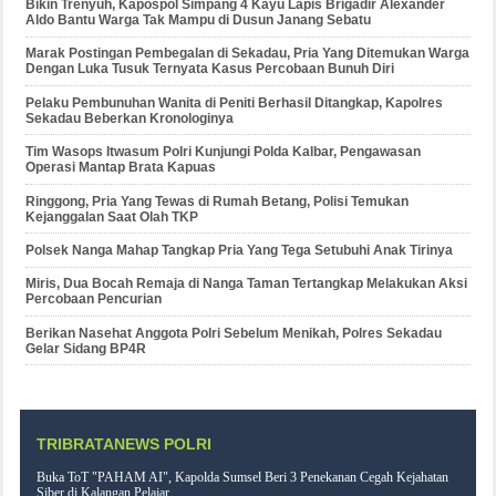
Bikin Trenyuh, Kapospol Simpang 4 Kayu Lapis Brigadir Alexander
Aldo Bantu Warga Tak Mampu di Dusun Janang Sebatu
Marak Postingan Pembegalan di Sekadau, Pria Yang Ditemukan Warga
Dengan Luka Tusuk Ternyata Kasus Percobaan Bunuh Diri
Pelaku Pembunuhan Wanita di Peniti Berhasil Ditangkap, Kapolres
Sekadau Beberkan Kronologinya
Tim Wasops Itwasum Polri Kunjungi Polda Kalbar, Pengawasan
Operasi Mantap Brata Kapuas
Ringgong, Pria Yang Tewas di Rumah Betang, Polisi Temukan
Kejanggalan Saat Olah TKP
Polsek Nanga Mahap Tangkap Pria Yang Tega Setubuhi Anak Tirinya
Miris, Dua Bocah Remaja di Nanga Taman Tertangkap Melakukan Aksi
Percobaan Pencurian
Berikan Nasehat Anggota Polri Sebelum Menikah, Polres Sekadau
Gelar Sidang BP4R
TRIBRATANEWS POLRI
Buka ToT "PAHAM AI", Kapolda Sumsel Beri 3 Penekanan Cegah Kejahatan
Siber di Kalangan Pelajar