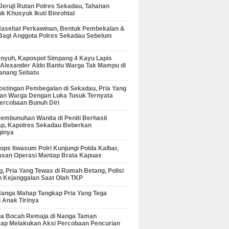
 Jeruji Rutan Polres Sekadau, Tahanan
 Khusyuk Ikuti Binrohtal
Nasehat Perkawinan, Bentuk Pembekalan &
Bagi Anggota Polres Sekadau Sebelum
enyuh, Kapospol Simpang 4 Kayu Lapis
r Alexander Aldo Bantu Warga Tak Mampu di
anang Sebatu
ostingan Pembegalan di Sekadau, Pria Yang
an Warga Dengan Luka Tusuk Ternyata
ercobaan Bunuh Diri
embunuhan Wanita di Peniti Berhasil
ap, Kapolres Sekadau Beberkan
ginya
ps Itwasum Polri Kunjungi Polda Kalbar,
san Operasi Mantap Brata Kapuas
, Pria Yang Tewas di Rumah Betang, Polisi
 Kejanggalan Saat Olah TKP
Nanga Mahap Tangkap Pria Yang Tega
 Anak Tirinya
Dua Bocah Remaja di Nanga Taman
kap Melakukan Aksi Percobaan Pencurian