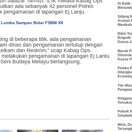
 Salazar Tarmizi, S.IK melalui Kabag Ops
Di Balik
utkan ada sebanyak 42 personel Polres
Menunduk
k pengamanan di lapangan Ej Lanju.
Sidang 
Arahan 
 Lomba Sampan Bidar FSBM XII
Menikah
Bikin Tr
Brigadi
oting di beberapa titik, ada pengamanan
Dusun J
gam dinas dan pengamanan tertutup dengan
Intelkam dan Reskrim," ucap Kabag Ops.
Marak P
Ditemuk
n melakukan pengamanan di lapangan Ej Lantu
Kasus P
l Seni Budaya Melayu berlangsung.
Pelaku P
Ditangk
Kronolo
Tim Waso
Pengawa
Ringgong
Temukan
Polsek 
Setubuhi
Miris, 
Tertang