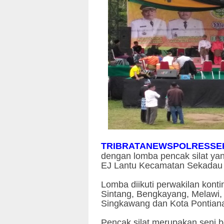
TRIBRATANEWSPOLRESSE
dengan lomba pencak silat ya
EJ Lantu Kecamatan Sekadau 
Lomba diikuti perwakilan kon
Sintang, Bengkayang, Melawi,
Singkawang dan Kota Pontiana
Pencak silat merupakan seni be