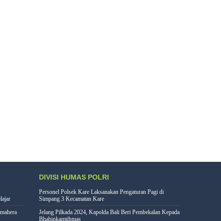
DIVISI HUMAS POLRI
Personel Polsek Kare Laksanakan Pengaturan Pagi di
lajar
Simpang 3 Kecamatan Kare
lmahera
Jelang Pilkada 2024, Kapolda Bali Beri Pembekalan Kepada
Bhabinkamtibmas