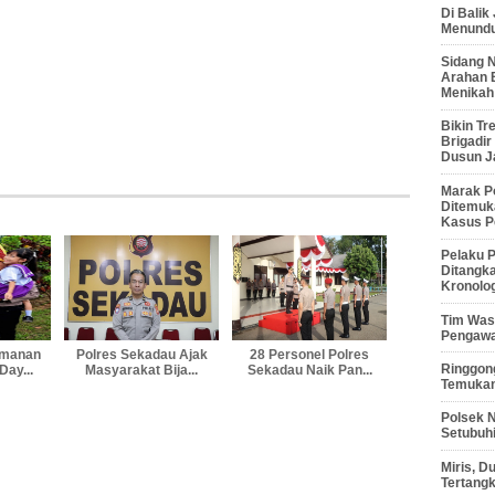
Di Balik
Menunduk
Sidang 
Arahan 
Menikah
Bikin Tr
Brigadi
Dusun J
Marak P
Ditemuk
Kasus P
Pelaku P
Ditangk
Kronolo
Tim Waso
Pengawa
amanan
Polres Sekadau Ajak
28 Personel Polres
Ringgong
ay...
Masyarakat Bija...
Sekadau Naik Pan...
Temukan
Polsek 
Setubuhi
Miris, 
Tertang