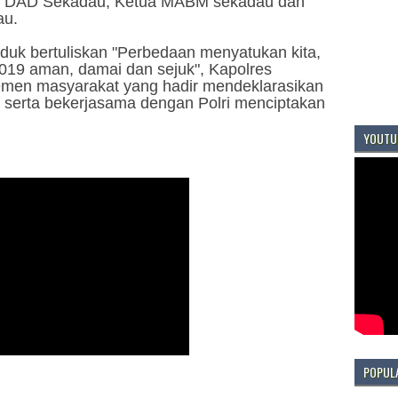
ua DAD Sekadau, Ketua MABM sekadau dan
au.
k bertuliskan "Perbedaan menyatukan kita,
 2019 aman, damai dan sejuk", Kapolres
emen masyarakat yang hadir mendeklarasikan
serta bekerjasama dengan Polri menciptakan
YOUTU
POPUL