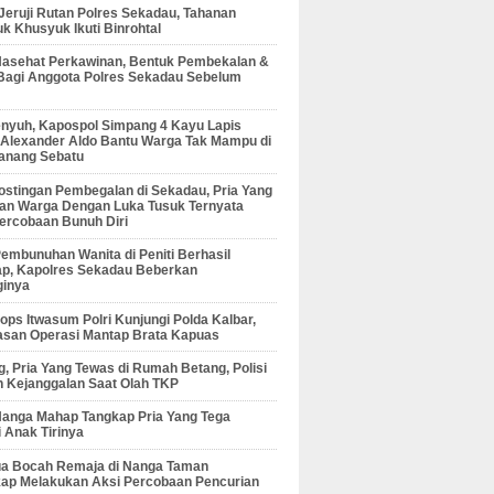
 Jeruji Rutan Polres Sekadau, Tahanan
 Khusyuk Ikuti Binrohtal
Nasehat Perkawinan, Bentuk Pembekalan &
Bagi Anggota Polres Sekadau Sebelum
enyuh, Kapospol Simpang 4 Kayu Lapis
r Alexander Aldo Bantu Warga Tak Mampu di
anang Sebatu
ostingan Pembegalan di Sekadau, Pria Yang
an Warga Dengan Luka Tusuk Ternyata
ercobaan Bunuh Diri
embunuhan Wanita di Peniti Berhasil
ap, Kapolres Sekadau Beberkan
ginya
ps Itwasum Polri Kunjungi Polda Kalbar,
san Operasi Mantap Brata Kapuas
, Pria Yang Tewas di Rumah Betang, Polisi
 Kejanggalan Saat Olah TKP
Nanga Mahap Tangkap Pria Yang Tega
 Anak Tirinya
Dua Bocah Remaja di Nanga Taman
kap Melakukan Aksi Percobaan Pencurian