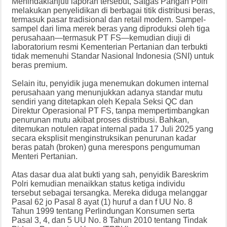
Menindaklanjuti laporan tersebut, Satgas Pangan Polri
melakukan penyelidikan di berbagai titik distribusi beras,
termasuk pasar tradisional dan retail modern. Sampel-
sampel dari lima merek beras yang diproduksi oleh tiga
perusahaan—termasuk PT FS—kemudian diuji di
laboratorium resmi Kementerian Pertanian dan terbukti
tidak memenuhi Standar Nasional Indonesia (SNI) untuk
beras premium.
Selain itu, penyidik juga menemukan dokumen internal
perusahaan yang menunjukkan adanya standar mutu
sendiri yang ditetapkan oleh Kepala Seksi QC dan
Direktur Operasional PT FS, tanpa mempertimbangkan
penurunan mutu akibat proses distribusi. Bahkan,
ditemukan notulen rapat internal pada 17 Juli 2025 yang
secara eksplisit menginstruksikan penurunan kadar
beras patah (broken) guna merespons pengumuman
Menteri Pertanian.
Atas dasar dua alat bukti yang sah, penyidik Bareskrim
Polri kemudian menaikkan status ketiga individu
tersebut sebagai tersangka. Mereka diduga melanggar
Pasal 62 jo Pasal 8 ayat (1) huruf a dan f UU No. 8
Tahun 1999 tentang Perlindungan Konsumen serta
Pasal 3, 4, dan 5 UU No. 8 Tahun 2010 tentang Tindak