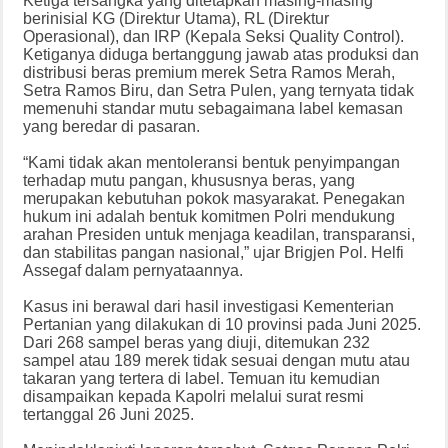
Ketiga tersangka yang ditetapkan masing-masing
berinisial KG (Direktur Utama), RL (Direktur
Operasional), dan IRP (Kepala Seksi Quality Control).
Ketiganya diduga bertanggung jawab atas produksi dan
distribusi beras premium merek Setra Ramos Merah,
Setra Ramos Biru, dan Setra Pulen, yang ternyata tidak
memenuhi standar mutu sebagaimana label kemasan
yang beredar di pasaran.
“Kami tidak akan mentoleransi bentuk penyimpangan
terhadap mutu pangan, khususnya beras, yang
merupakan kebutuhan pokok masyarakat. Penegakan
hukum ini adalah bentuk komitmen Polri mendukung
arahan Presiden untuk menjaga keadilan, transparansi,
dan stabilitas pangan nasional,” ujar Brigjen Pol. Helfi
Assegaf dalam pernyataannya.
Kasus ini berawal dari hasil investigasi Kementerian
Pertanian yang dilakukan di 10 provinsi pada Juni 2025.
Dari 268 sampel beras yang diuji, ditemukan 232
sampel atau 189 merek tidak sesuai dengan mutu atau
takaran yang tertera di label. Temuan itu kemudian
disampaikan kepada Kapolri melalui surat resmi
tertanggal 26 Juni 2025.