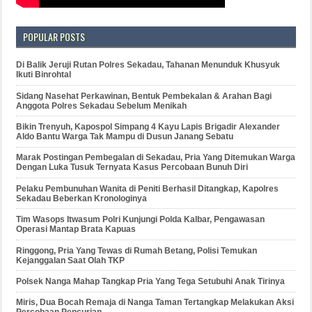
POPULAR POSTS
Di Balik Jeruji Rutan Polres Sekadau, Tahanan Menunduk Khusyuk
Ikuti Binrohtal
Sidang Nasehat Perkawinan, Bentuk Pembekalan & Arahan Bagi
Anggota Polres Sekadau Sebelum Menikah
Bikin Trenyuh, Kapospol Simpang 4 Kayu Lapis Brigadir Alexander
Aldo Bantu Warga Tak Mampu di Dusun Janang Sebatu
Marak Postingan Pembegalan di Sekadau, Pria Yang Ditemukan Warga
Dengan Luka Tusuk Ternyata Kasus Percobaan Bunuh Diri
Pelaku Pembunuhan Wanita di Peniti Berhasil Ditangkap, Kapolres
Sekadau Beberkan Kronologinya
Tim Wasops Itwasum Polri Kunjungi Polda Kalbar, Pengawasan
Operasi Mantap Brata Kapuas
Ringgong, Pria Yang Tewas di Rumah Betang, Polisi Temukan
Kejanggalan Saat Olah TKP
Polsek Nanga Mahap Tangkap Pria Yang Tega Setubuhi Anak Tirinya
Miris, Dua Bocah Remaja di Nanga Taman Tertangkap Melakukan Aksi