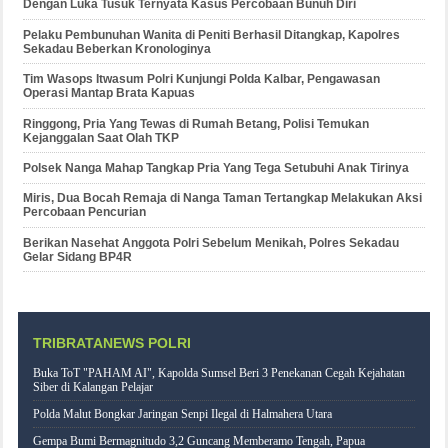
Dengan Luka Tusuk Ternyata Kasus Percobaan Bunuh Diri
Pelaku Pembunuhan Wanita di Peniti Berhasil Ditangkap, Kapolres
Sekadau Beberkan Kronologinya
Tim Wasops Itwasum Polri Kunjungi Polda Kalbar, Pengawasan
Operasi Mantap Brata Kapuas
Ringgong, Pria Yang Tewas di Rumah Betang, Polisi Temukan
Kejanggalan Saat Olah TKP
Polsek Nanga Mahap Tangkap Pria Yang Tega Setubuhi Anak Tirinya
Miris, Dua Bocah Remaja di Nanga Taman Tertangkap Melakukan Aksi
Percobaan Pencurian
Berikan Nasehat Anggota Polri Sebelum Menikah, Polres Sekadau
Gelar Sidang BP4R
TRIBRATANEWS POLRI
Buka ToT "PAHAM AI", Kapolda Sumsel Beri 3 Penekanan Cegah Kejahatan
Siber di Kalangan Pelajar
Polda Malut Bongkar Jaringan Senpi Ilegal di Halmahera Utara
Gempa Bumi Bermagnitudo 3,2 Guncang Memberamo Tengah, Papua