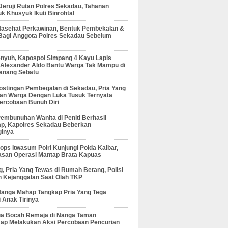
 Jeruji Rutan Polres Sekadau, Tahanan
 Khusyuk Ikuti Binrohtal
Nasehat Perkawinan, Bentuk Pembekalan &
Bagi Anggota Polres Sekadau Sebelum
enyuh, Kapospol Simpang 4 Kayu Lapis
r Alexander Aldo Bantu Warga Tak Mampu di
anang Sebatu
ostingan Pembegalan di Sekadau, Pria Yang
an Warga Dengan Luka Tusuk Ternyata
ercobaan Bunuh Diri
embunuhan Wanita di Peniti Berhasil
ap, Kapolres Sekadau Beberkan
ginya
ps Itwasum Polri Kunjungi Polda Kalbar,
san Operasi Mantap Brata Kapuas
, Pria Yang Tewas di Rumah Betang, Polisi
 Kejanggalan Saat Olah TKP
Nanga Mahap Tangkap Pria Yang Tega
 Anak Tirinya
Dua Bocah Remaja di Nanga Taman
kap Melakukan Aksi Percobaan Pencurian