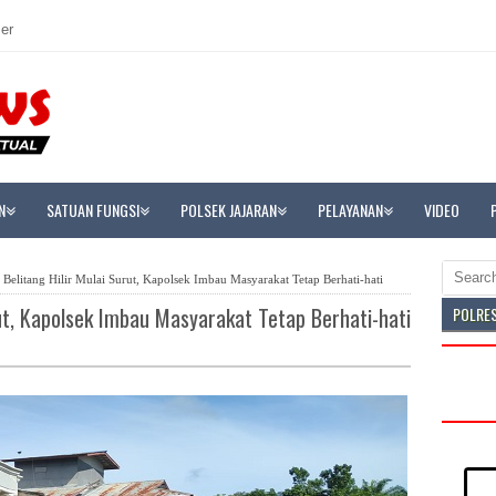
er
N
SATUAN FUNGSI
POLSEK JAJARAN
PELAYANAN
VIDEO
i Belitang Hilir Mulai Surut, Kapolsek Imbau Masyarakat Tetap Berhati-hati
urut, Kapolsek Imbau Masyarakat Tetap Berhati-hati
POLRE