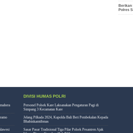
Berikan
Polres 
DIVISI HUMAS POLRI
lmahera
Personel Polsek Kare Laksanakan Pengaturan Pagi di
Simpang 3 Kecamatan Kare
eramo
Jelang Pilkada 2024, Kapolda Bali Beri Pembekalan Kepada
Bhabinkamtibmas
lawesi
Sasar Pasar Tradisional Tiga Pilar Polsek Pesantren Ajak