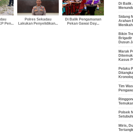
Di Balik
Menunduk
Sidang 
adau
Polres Sekadau
Di Balik Pengamanan
Arahan 
P Pen...
Lakukan Penyelidikan...
Pekan Gawai Day...
Menikah
Bikin Tr
Brigadi
Dusun J
Marak P
Ditemuk
Kasus P
Pelaku P
Ditangk
Kronolo
Tim Waso
Pengawa
Ringgong
Temukan
Polsek 
Setubuhi
Miris, 
Tertang