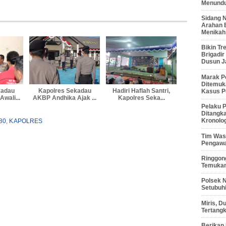
Menunduk
Sidang 
Arahan 
Menikah
Bikin Tr
Brigadi
Dusun J
Marak P
Ditemuk
kadau
Kapolres Sekadau
Hadiri Haflah Santri,
Kasus P
wali...
AKBP Andhika Ajak ...
Kapolres Seka...
Pelaku P
Ditangk
Kronolo
80
,
KAPOLRES
Tim Waso
Pengawa
Ringgong
Temukan
Polsek 
Setubuhi
Miris, 
Tertang
Berikan