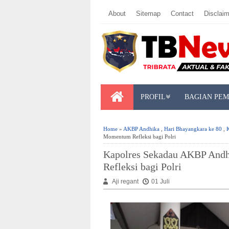
About
Sitemap
Contact
Disclaim
PROFIL
BAGIAN PE
Home
»
AKBP Andhika
,
Hari Bhayangkara ke 80
,
Momentum Refleksi bagi Polri
Kapolres Sekadau AKBP Andh
Refleksi bagi Polri
Aji regant
01 Juli