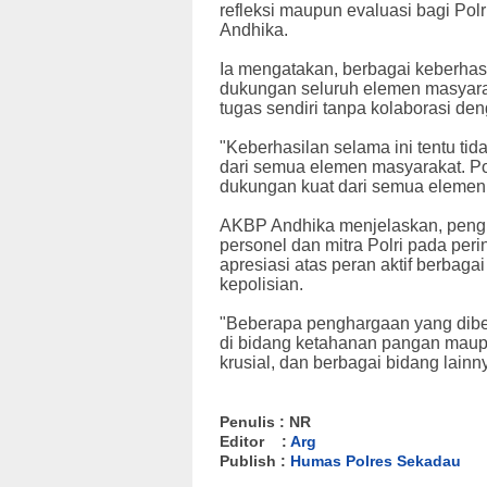
refleksi maupun evaluasi bagi Polr
Andhika.
Ia mengatakan, berbagai keberhasil
dukungan seluruh elemen masyarak
tugas sendiri tanpa kolaborasi d
"Keberhasilan selama ini tentu tid
dari semua elemen masyarakat. Pol
dukungan kuat dari semua elemen 
AKBP Andhika menjelaskan, peng
personel dan mitra Polri pada pe
apresiasi atas peran aktif berba
kepolisian.
"Beberapa penghargaan yang diber
di bidang ketahanan pangan maup
krusial, dan berbagai bidang lainny
Penulis : NR
Editor :
Arg
Publish :
Humas Polres Sekadau