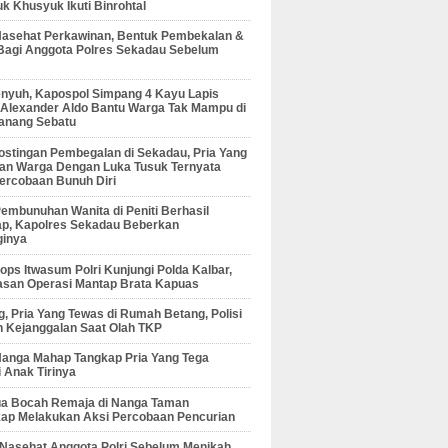
 Khusyuk Ikuti Binrohtal
Nasehat Perkawinan, Bentuk Pembekalan &
Bagi Anggota Polres Sekadau Sebelum
enyuh, Kapospol Simpang 4 Kayu Lapis
r Alexander Aldo Bantu Warga Tak Mampu di
anang Sebatu
ostingan Pembegalan di Sekadau, Pria Yang
an Warga Dengan Luka Tusuk Ternyata
ercobaan Bunuh Diri
embunuhan Wanita di Peniti Berhasil
ap, Kapolres Sekadau Beberkan
ginya
ps Itwasum Polri Kunjungi Polda Kalbar,
san Operasi Mantap Brata Kapuas
, Pria Yang Tewas di Rumah Betang, Polisi
 Kejanggalan Saat Olah TKP
Nanga Mahap Tangkap Pria Yang Tega
 Anak Tirinya
Dua Bocah Remaja di Nanga Taman
kap Melakukan Aksi Percobaan Pencurian
 Nasehat Anggota Polri Sebelum Menikah,