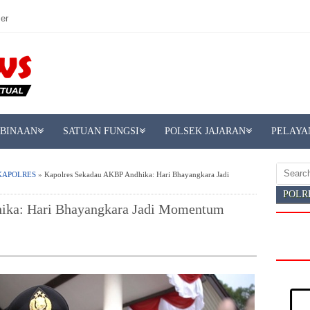
er
MBINAAN
SATUAN FUNGSI
POLSEK JAJARAN
PELAYA
KAPOLRES
» Kapolres Sekadau AKBP Andhika: Hari Bhayangkara Jadi
POLR
ika: Hari Bhayangkara Jadi Momentum