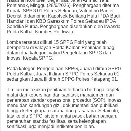
Halaman Komplek Mega Mall, Jalan Ahmad Yani,
Pontianak, Minggu (28/6/2026). Penghargaan diterima
Kepala SPPG 01 Polres Sekadau, Valentino Pariter
Decrist, didampingi Kapolsek Belitang Hulu IPDA Budi
Hamdani dan KBO Satreskrim Polres Sekadau IPDA
Sandika Purba. Penghargaan diserahkan oleh Irwasda
Polda Kalbar Kombes Pol Irwan.
Lomba tersebut diikuti 15 SPPG Polri yang telah
beroperasi di wilayah Polda Kalbar. Penilaian dibagi
dalam dua kategori, yakni Pengelolaan SPPG dan
Inovasi Kepala SPPG.
Pada kategori Pengelolaan SPPG, Juara I diraih SPPG
Polda Kalbar, Juara II diraih SPPG Polres Sekadau 01,
sedangkan Juara III diraih SPPG Polres Ketapang 01.
Tim juri melakukan penilaian terhadap berbagai aspek,
mulai dari kebersihan dan sanitasi, manajemen dan
penerapan standar operasional prosedur (SOP), inovasi
menu dan kandungan gizi, dokumentasi dan publikasi,
hingga kelengkapan sarana dan prasarana. Selain itu,
tata kelola SPPG, sistem rantai pasok bahan pangan,
pemenuhan standar fasilitas, serta kelengkapan
sertifikasi juga menjadi indikator penilaian.