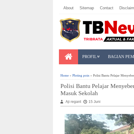
About
Sitemap
Contact
Disclaim
PROFIL
BAGIAN PE
Home
»
Ploting poin
» Polisi Bantu Pelajar Menyeb
Polisi Bantu Pelajar Menyeb
Masuk Sekolah
Aji regant
15 Juni