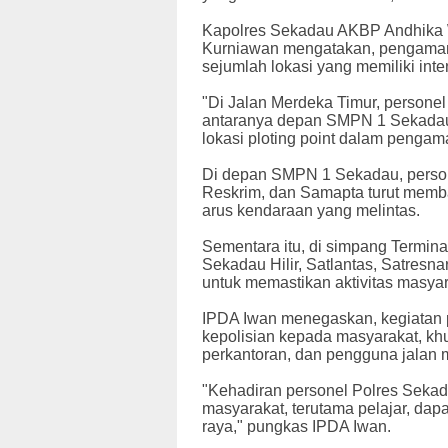
Kapolres Sekadau AKBP Andhika W
Kurniawan mengatakan, pengamanan
sejumlah lokasi yang memiliki inten
"Di Jalan Merdeka Timur, personel 
antaranya depan SMPN 1 Sekadau
lokasi ploting point dalam pengama
Di depan SMPN 1 Sekadau, persone
Reskrim, dan Samapta turut memb
arus kendaraan yang melintas.
Sementara itu, di simpang Termin
Sekadau Hilir, Satlantas, Satresn
untuk memastikan aktivitas masyar
IPDA Iwan menegaskan, kegiatan p
kepolisian kepada masyarakat, khu
perkantoran, dan pengguna jalan 
"Kehadiran personel Polres Sekad
masyarakat, terutama pelajar, dapa
raya," pungkas IPDA Iwan.