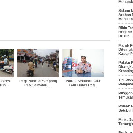
Menunduk
Sidang 
Arahan 
Menikah
Bikin Tr
Brigadi
Dusun J
Marak P
Ditemuk
Kasus P
Pelaku P
Ditangk
Kronolo
Tim Waso
Polres
Pagi Padat di Simpang
Polres Sekadau Atur
Pengawa
un...
PLN Sekadau, ...
Lalu Lintas Pag...
Ringgong
Temukan
Polsek 
Setubuhi
Miris, 
Tertang
Berikan