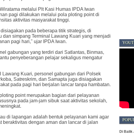
iratama melalui Plt Kasi Humas IPDA Iwan
 pagi dilakukan melalui pola ploting point di
sitas aktivitas masyarakat tinggi.
disiagakan pada beberapa titik strategis, di
 dan simpang Terminal Lawang Kuari yang menjadi
nan pagi hari," ujar IPDA Iwan.
YOUT
l gabungan yang terdiri dari Satlantas, Binmas,
antu penyeberangan pelajar sekaligus mengatur
al Lawang Kuari, personel gabungan dari Polsek
arkoba, Satreskrim, dan Samapta juga disiagakan
akat pada pagi hari berjalan lancar tanpa hambatan.
loting point merupakan bagian dari pelayanan
susnya pada jam-jam sibuk saat aktivitas sekolah,
meningkat.
au di lapangan adalah bentuk pelayanan kami agar
POPU
t beraktivitas dengan aman dan lancar di jalan
Di Balik