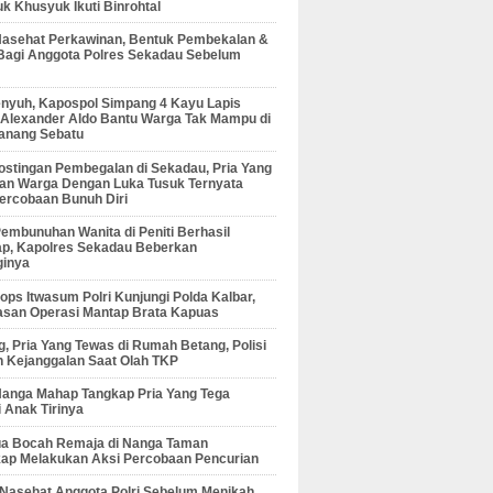
 Khusyuk Ikuti Binrohtal
Nasehat Perkawinan, Bentuk Pembekalan &
Bagi Anggota Polres Sekadau Sebelum
enyuh, Kapospol Simpang 4 Kayu Lapis
r Alexander Aldo Bantu Warga Tak Mampu di
anang Sebatu
ostingan Pembegalan di Sekadau, Pria Yang
an Warga Dengan Luka Tusuk Ternyata
ercobaan Bunuh Diri
embunuhan Wanita di Peniti Berhasil
ap, Kapolres Sekadau Beberkan
ginya
ps Itwasum Polri Kunjungi Polda Kalbar,
san Operasi Mantap Brata Kapuas
, Pria Yang Tewas di Rumah Betang, Polisi
 Kejanggalan Saat Olah TKP
Nanga Mahap Tangkap Pria Yang Tega
 Anak Tirinya
Dua Bocah Remaja di Nanga Taman
kap Melakukan Aksi Percobaan Pencurian
 Nasehat Anggota Polri Sebelum Menikah,