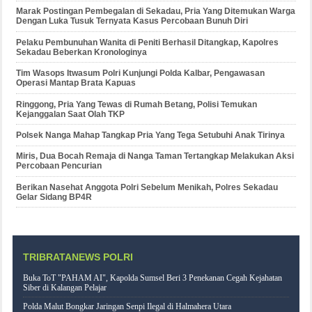
Marak Postingan Pembegalan di Sekadau, Pria Yang Ditemukan Warga
Dengan Luka Tusuk Ternyata Kasus Percobaan Bunuh Diri
Pelaku Pembunuhan Wanita di Peniti Berhasil Ditangkap, Kapolres
Sekadau Beberkan Kronologinya
Tim Wasops Itwasum Polri Kunjungi Polda Kalbar, Pengawasan
Operasi Mantap Brata Kapuas
Ringgong, Pria Yang Tewas di Rumah Betang, Polisi Temukan
Kejanggalan Saat Olah TKP
Polsek Nanga Mahap Tangkap Pria Yang Tega Setubuhi Anak Tirinya
Miris, Dua Bocah Remaja di Nanga Taman Tertangkap Melakukan Aksi
Percobaan Pencurian
Berikan Nasehat Anggota Polri Sebelum Menikah, Polres Sekadau
Gelar Sidang BP4R
TRIBRATANEWS POLRI
Buka ToT "PAHAM AI", Kapolda Sumsel Beri 3 Penekanan Cegah Kejahatan
Siber di Kalangan Pelajar
Polda Malut Bongkar Jaringan Senpi Ilegal di Halmahera Utara