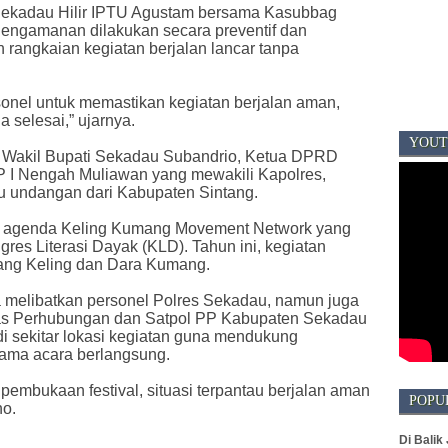
ekadau Hilir IPTU Agustam bersama Kasubbag
ngamanan dilakukan secara preventif dan
 rangkaian kegiatan berjalan lancar tanpa
onel untuk memastikan kegiatan berjalan aman,
a selesai,” ujarnya.
YOUT
i Wakil Bupati Sekadau Subandrio, Ketua DPRD
 I Nengah Muliawan yang mewakili Kapolres,
mu undangan dari Kabupaten Sintang.
ari agenda Keling Kumang Movement Network yang
res Literasi Dayak (KLD). Tahun ini, kegiatan
ujang Keling dan Dara Kumang.
 melibatkan personel Polres Sekadau, namun juga
inas Perhubungan dan Satpol PP Kabupaten Sekadau
i sekitar lokasi kegiatan guna mendukung
lama acara berlangsung.
 pembukaan festival, situasi terpantau berjalan aman
POPU
no.
Di Balik