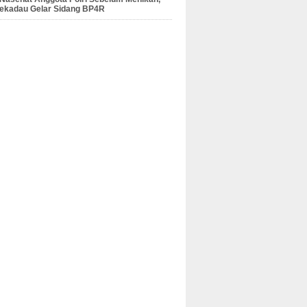
Sekadau Gelar Sidang BP4R