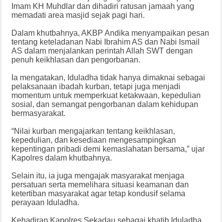
Imam KH Muhdlar dan dihadiri ratusan jamaah yang
memadati area masjid sejak pagi hari.
Dalam khutbahnya, AKBP Andika menyampaikan pesan
tentang keteladanan Nabi Ibrahim AS dan Nabi Ismail
AS dalam menjalankan perintah Allah SWT dengan
penuh keikhlasan dan pengorbanan.
Ia mengatakan, Iduladha tidak hanya dimaknai sebagai
pelaksanaan ibadah kurban, tetapi juga menjadi
momentum untuk memperkuat ketakwaan, kepedulian
sosial, dan semangat pengorbanan dalam kehidupan
bermasyarakat.
“Nilai kurban mengajarkan tentang keikhlasan,
kepedulian, dan kesediaan mengesampingkan
kepentingan pribadi demi kemaslahatan bersama,” ujar
Kapolres dalam khutbahnya.
Selain itu, ia juga mengajak masyarakat menjaga
persatuan serta memelihara situasi keamanan dan
ketertiban masyarakat agar tetap kondusif selama
perayaan Iduladha.
Kehadiran Kapolres Sekadau sebagai khatib Iduladha