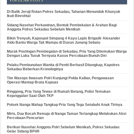
POPULAR POSTS
Di Balik Jeruji Rutan Polres Sekadau, Tahanan Menunduk Khusyuk
Ikuti Binrohtal
Sidang Nasehat Perkawinan, Bentuk Pembekalan & Arahan Bagi
Anggota Polres Sekadau Sebelum Menikah
Bikin Trenyuh, Kapospol Simpang 4 Kayu Lapis Brigadir Alexander
Aldo Bantu Warga Tak Mampu di Dusun Janang Sebatu
Marak Postingan Pembegalan di Sekadau, Pria Yang Ditemukan Warga
Dengan Luka Tusuk Ternyata Kasus Percobaan Bunuh Diri
Pelaku Pembunuhan Wanita di Peniti Berhasil Ditangkap, Kapolres
Sekadau Beberkan Kronologinya
Tim Wasops Itwasum Polri Kunjungi Polda Kalbar, Pengawasan
Operasi Mantap Brata Kapuas
Ringgong, Pria Yang Tewas di Rumah Betang, Polisi Temukan
Kejanggalan Saat Olah TKP
Polsek Nanga Mahap Tangkap Pria Yang Tega Setubuhi Anak Tirinya
Miris, Dua Bocah Remaja di Nanga Taman Tertangkap Melakukan Aksi
Percobaan Pencurian
Berikan Nasehat Anggota Polri Sebelum Menikah, Polres Sekadau
Gelar Sidang BP4R