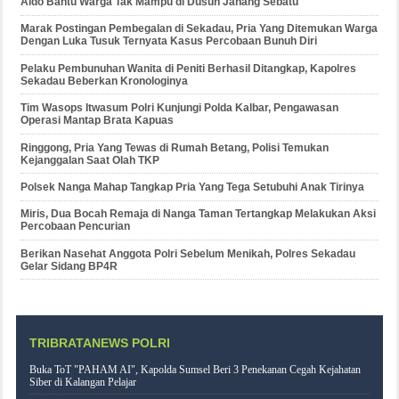
Aldo Bantu Warga Tak Mampu di Dusun Janang Sebatu
Marak Postingan Pembegalan di Sekadau, Pria Yang Ditemukan Warga
Dengan Luka Tusuk Ternyata Kasus Percobaan Bunuh Diri
Pelaku Pembunuhan Wanita di Peniti Berhasil Ditangkap, Kapolres
Sekadau Beberkan Kronologinya
Tim Wasops Itwasum Polri Kunjungi Polda Kalbar, Pengawasan
Operasi Mantap Brata Kapuas
Ringgong, Pria Yang Tewas di Rumah Betang, Polisi Temukan
Kejanggalan Saat Olah TKP
Polsek Nanga Mahap Tangkap Pria Yang Tega Setubuhi Anak Tirinya
Miris, Dua Bocah Remaja di Nanga Taman Tertangkap Melakukan Aksi
Percobaan Pencurian
Berikan Nasehat Anggota Polri Sebelum Menikah, Polres Sekadau
Gelar Sidang BP4R
TRIBRATANEWS POLRI
Buka ToT "PAHAM AI", Kapolda Sumsel Beri 3 Penekanan Cegah Kejahatan
Siber di Kalangan Pelajar