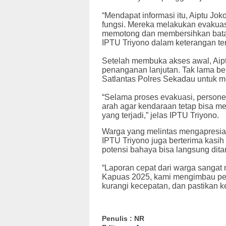
“Mendapat informasi itu, Aiptu Jo
fungsi. Mereka melakukan evakua
memotong dan membersihkan batang
IPTU Triyono dalam keterangan ter
Setelah membuka akses awal, Aip
penanganan lanjutan. Tak lama be
Satlantas Polres Sekadau untuk 
“Selama proses evakuasi, personel
arah agar kendaraan tetap bisa m
yang terjadi,” jelas IPTU Triyono.
Warga yang melintas mengapresias
IPTU Triyono juga berterima kasi
potensi bahaya bisa langsung dita
“Laporan cepat dari warga sanga
Kapuas 2025, kami mengimbau pen
kurangi kecepatan, dan pastikan k
Penulis : NR