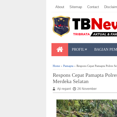
About
Sitemap
Contact
Disclaim
PROFIL
BAGIAN PE
Home
»
Pamapta
» Respons Cepat Pamapta Polres S
Respons Cepat Pamapta Polre
Merdeka Selatan
Aji regant
26 November