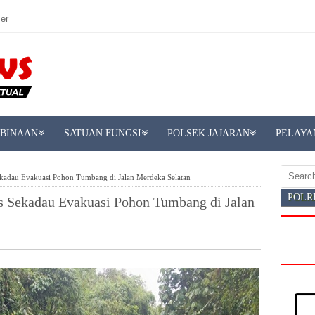
er
MBINAAN
SATUAN FUNGSI
POLSEK JAJARAN
PELAYA
ekadau Evakuasi Pohon Tumbang di Jalan Merdeka Selatan
POLR
s Sekadau Evakuasi Pohon Tumbang di Jalan