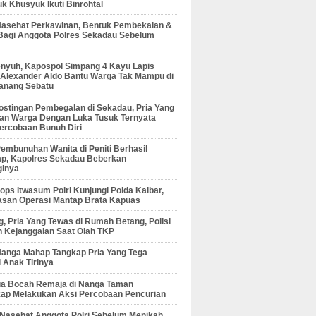
 Khusyuk Ikuti Binrohtal
Nasehat Perkawinan, Bentuk Pembekalan &
Bagi Anggota Polres Sekadau Sebelum
enyuh, Kapospol Simpang 4 Kayu Lapis
r Alexander Aldo Bantu Warga Tak Mampu di
anang Sebatu
ostingan Pembegalan di Sekadau, Pria Yang
an Warga Dengan Luka Tusuk Ternyata
ercobaan Bunuh Diri
embunuhan Wanita di Peniti Berhasil
ap, Kapolres Sekadau Beberkan
ginya
ps Itwasum Polri Kunjungi Polda Kalbar,
san Operasi Mantap Brata Kapuas
, Pria Yang Tewas di Rumah Betang, Polisi
 Kejanggalan Saat Olah TKP
Nanga Mahap Tangkap Pria Yang Tega
 Anak Tirinya
Dua Bocah Remaja di Nanga Taman
kap Melakukan Aksi Percobaan Pencurian
 Nasehat Anggota Polri Sebelum Menikah,