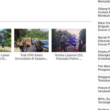
Menunduk
Sidang 
Arahan 
Menikah
Bikin Tr
Brigadi
Dusun J
Marak P
Ditemuk
Kasus P
Pelaku P
Ditangk
i Lahan
Truk CPO Alami
Terima Laporan 110,
Kronolo
 R...
Kerusakan di Tanjaka...
Pamapta Polres ...
Tim Waso
Pengawa
Ringgong
Temukan
Polsek 
Setubuhi
Miris, 
Tertang
Berikan