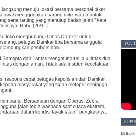
ko langsung menuju lokasi bersama personel piket
si awal menggunakan parang milik warga untuk
 serta ranting yang menutup badan jalan,” kata
tulisnya, Rabu (26/11).
tu Joko menghubungi Dinas Damkar untuk
rselang, petugas Damkar tiba bersama anggota
YOUT
merampungkan pembersihan.
 Samapta dan Lantas mengatur arus lalu lintas dua
elintas dengan aman. Tidak ada insiden kecelakaan
i respons cepat petugas kepolisian dan Damkar.
h kepada masyarakat yang sigap melapor sehingga
ngani.
t membantu. Bersamaan dengan Operasi Zebra
gguna jalan lebih waspada saat cuaca ekstrem,
endaraan dalam kondisi layak jalan,” pungkasnya.
POPU
Di Balik