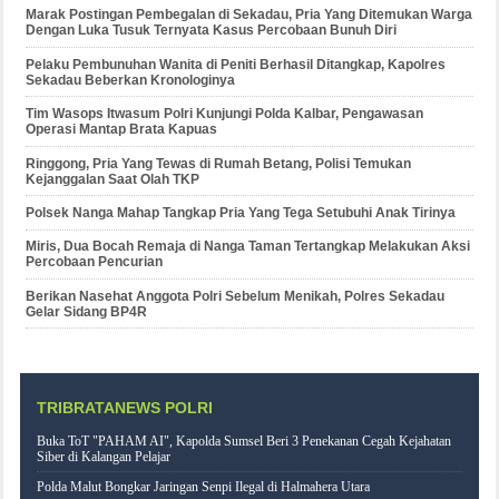
Marak Postingan Pembegalan di Sekadau, Pria Yang Ditemukan Warga
Dengan Luka Tusuk Ternyata Kasus Percobaan Bunuh Diri
Pelaku Pembunuhan Wanita di Peniti Berhasil Ditangkap, Kapolres
Sekadau Beberkan Kronologinya
Tim Wasops Itwasum Polri Kunjungi Polda Kalbar, Pengawasan
Operasi Mantap Brata Kapuas
Ringgong, Pria Yang Tewas di Rumah Betang, Polisi Temukan
Kejanggalan Saat Olah TKP
Polsek Nanga Mahap Tangkap Pria Yang Tega Setubuhi Anak Tirinya
Miris, Dua Bocah Remaja di Nanga Taman Tertangkap Melakukan Aksi
Percobaan Pencurian
Berikan Nasehat Anggota Polri Sebelum Menikah, Polres Sekadau
Gelar Sidang BP4R
TRIBRATANEWS POLRI
Buka ToT "PAHAM AI", Kapolda Sumsel Beri 3 Penekanan Cegah Kejahatan
Siber di Kalangan Pelajar
Polda Malut Bongkar Jaringan Senpi Ilegal di Halmahera Utara