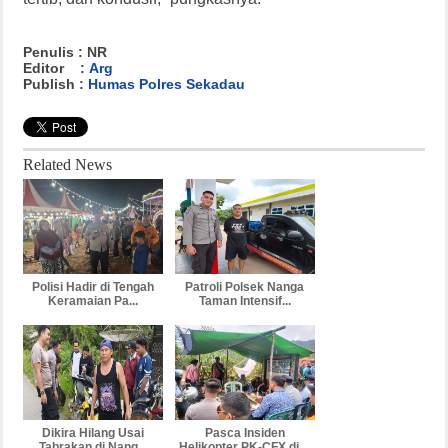
Penulis : NR
Editor :
Arg
Publish :
Humas Polres Sekadau
Related News
Polisi Hadir di Tengah
Patroli Polsek Nanga
Keramaian Pa...
Taman Intensif...
Dikira Hilang Usai
Pasca Insiden
Tabrakan di Nang...
Helikopter PK-CFX di ...