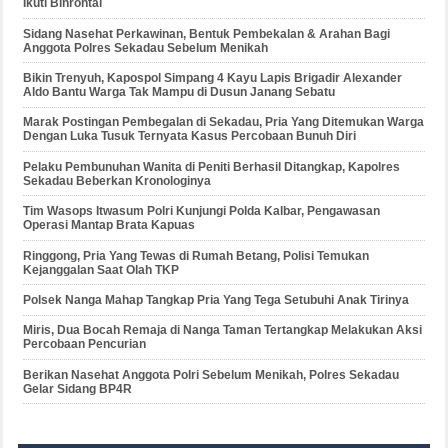
Ikuti Binrohtal
Sidang Nasehat Perkawinan, Bentuk Pembekalan & Arahan Bagi
Anggota Polres Sekadau Sebelum Menikah
Bikin Trenyuh, Kapospol Simpang 4 Kayu Lapis Brigadir Alexander
Aldo Bantu Warga Tak Mampu di Dusun Janang Sebatu
Marak Postingan Pembegalan di Sekadau, Pria Yang Ditemukan Warga
Dengan Luka Tusuk Ternyata Kasus Percobaan Bunuh Diri
Pelaku Pembunuhan Wanita di Peniti Berhasil Ditangkap, Kapolres
Sekadau Beberkan Kronologinya
Tim Wasops Itwasum Polri Kunjungi Polda Kalbar, Pengawasan
Operasi Mantap Brata Kapuas
Ringgong, Pria Yang Tewas di Rumah Betang, Polisi Temukan
Kejanggalan Saat Olah TKP
Polsek Nanga Mahap Tangkap Pria Yang Tega Setubuhi Anak Tirinya
Miris, Dua Bocah Remaja di Nanga Taman Tertangkap Melakukan Aksi
Percobaan Pencurian
Berikan Nasehat Anggota Polri Sebelum Menikah, Polres Sekadau
Gelar Sidang BP4R