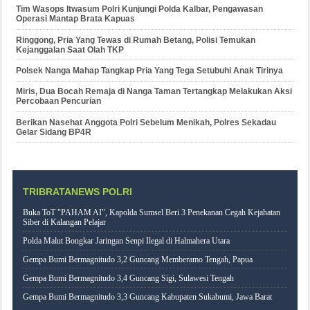
Tim Wasops Itwasum Polri Kunjungi Polda Kalbar, Pengawasan
Operasi Mantap Brata Kapuas
Ringgong, Pria Yang Tewas di Rumah Betang, Polisi Temukan
Kejanggalan Saat Olah TKP
Polsek Nanga Mahap Tangkap Pria Yang Tega Setubuhi Anak Tirinya
Miris, Dua Bocah Remaja di Nanga Taman Tertangkap Melakukan Aksi
Percobaan Pencurian
Berikan Nasehat Anggota Polri Sebelum Menikah, Polres Sekadau
Gelar Sidang BP4R
TRIBRATANEWS POLRI
Buka ToT "PAHAM AI", Kapolda Sumsel Beri 3 Penekanan Cegah Kejahatan
Siber di Kalangan Pelajar
Polda Malut Bongkar Jaringan Senpi Ilegal di Halmahera Utara
Gempa Bumi Bermagnitudo 3,2 Guncang Memberamo Tengah, Papua
Gempa Bumi Bermagnitudo 3,4 Guncang Sigi, Sulawesi Tengah
Gempa Bumi Bermagnitudo 3,3 Guncang Kabupaten Sukabumi, Jawa Barat