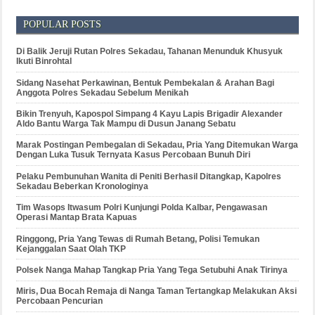
POPULAR POSTS
Di Balik Jeruji Rutan Polres Sekadau, Tahanan Menunduk Khusyuk
Ikuti Binrohtal
Sidang Nasehat Perkawinan, Bentuk Pembekalan & Arahan Bagi
Anggota Polres Sekadau Sebelum Menikah
Bikin Trenyuh, Kapospol Simpang 4 Kayu Lapis Brigadir Alexander
Aldo Bantu Warga Tak Mampu di Dusun Janang Sebatu
Marak Postingan Pembegalan di Sekadau, Pria Yang Ditemukan Warga
Dengan Luka Tusuk Ternyata Kasus Percobaan Bunuh Diri
Pelaku Pembunuhan Wanita di Peniti Berhasil Ditangkap, Kapolres
Sekadau Beberkan Kronologinya
Tim Wasops Itwasum Polri Kunjungi Polda Kalbar, Pengawasan
Operasi Mantap Brata Kapuas
Ringgong, Pria Yang Tewas di Rumah Betang, Polisi Temukan
Kejanggalan Saat Olah TKP
Polsek Nanga Mahap Tangkap Pria Yang Tega Setubuhi Anak Tirinya
Miris, Dua Bocah Remaja di Nanga Taman Tertangkap Melakukan Aksi
Percobaan Pencurian