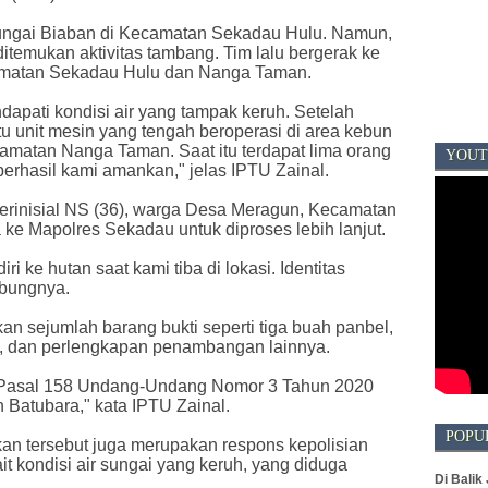
 Sungai Biaban di Kecamatan Sekadau Hulu. Namun,
ditemukan aktivitas tambang. Tim lalu bergerak ke
amatan Sekadau Hulu dan Nanga Taman.
dapati kondisi air yang tampak keruh. Setelah
u unit mesin yang tengah beroperasi di area kebun
amatan Nanga Taman. Saat itu terdapat lima orang
YOUT
berhasil kami amankan," jelas IPTU Zainal.
berinisial NS (36), warga Desa Meragun, Kecamatan
ke Mapolres Sekadau untuk diproses lebih lanjut.
ri ke hutan saat kami tiba di lokasi. Identitas
mbungnya.
kan sejumlah barang bukti seperti tiga buah panbel,
ng, dan perlengkapan penambangan lainnya.
i Pasal 158 Undang-Undang Nomor 3 Tahun 2020
 Batubara," kata IPTU Zainal.
POPU
an tersebut juga merupakan respons kepolisian
it kondisi air sungai yang keruh, yang diduga
Di Balik