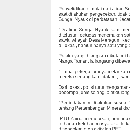
Penyelidikan dimulai dari aliran
saat dilakukan pengecekan, tidak 
Sungai Nyauk di perbatasan Kec
"Di aliran Sungai Nyauk, kami men
ditelusuri, petugas menemukan sat
sawit, wilayah Desa Meragun, Kec
di lokasi, namun hanya satu yang 
Pelaku yang ditangkap diketahui 
Nanga Taman. Ia langsung dibawa 
"Empat pekerja lainnya melarikan di
mereka sedang kami dalami," sa
Dari lokasi, polisi turut mengaman
beberapa jenis selang, alat dula
"Penindakan ini dilakukan sesua
tentang Pertambangan Mineral dan
IPTU Zainal menuturkan, penindak
terhadap keluhan masyarakat terka
disebabkan oleh aktivitas PETI.