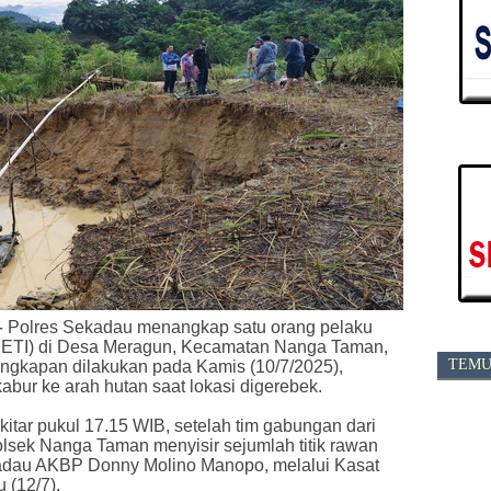
-
Polres Sekadau menangkap satu orang pelaku
PETI) di Desa Meragun, Kecamatan Nanga Taman,
TEMU
ngkapan dilakukan pada Kamis (10/7/2025),
abur ke arah hutan saat lokasi digerebek.
itar pukul 17.15 WIB, setelah tim gabungan dari
lsek Nanga Taman menyisir sejumlah titik rawan
ekadau AKBP Donny Molino Manopo, melalui Kasat
 (12/7).