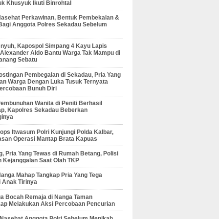
 Khusyuk Ikuti Binrohtal
Nasehat Perkawinan, Bentuk Pembekalan &
Bagi Anggota Polres Sekadau Sebelum
enyuh, Kapospol Simpang 4 Kayu Lapis
r Alexander Aldo Bantu Warga Tak Mampu di
anang Sebatu
ostingan Pembegalan di Sekadau, Pria Yang
an Warga Dengan Luka Tusuk Ternyata
ercobaan Bunuh Diri
embunuhan Wanita di Peniti Berhasil
ap, Kapolres Sekadau Beberkan
ginya
ps Itwasum Polri Kunjungi Polda Kalbar,
san Operasi Mantap Brata Kapuas
, Pria Yang Tewas di Rumah Betang, Polisi
 Kejanggalan Saat Olah TKP
Nanga Mahap Tangkap Pria Yang Tega
 Anak Tirinya
Dua Bocah Remaja di Nanga Taman
kap Melakukan Aksi Percobaan Pencurian
 Nasehat Anggota Polri Sebelum Menikah,