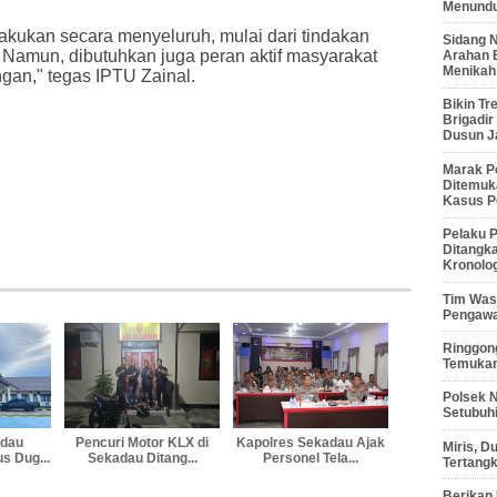
Menunduk
akukan secara menyeluruh, mulai dari tindakan
Sidang 
if. Namun, dibutuhkan juga peran aktif masyarakat
Arahan 
Menikah
gan," tegas IPTU Zainal.
Bikin Tr
Brigadi
Dusun J
Marak P
Ditemuk
Kasus P
Pelaku P
Ditangk
Kronolo
Tim Waso
Pengawa
Ringgong
Temukan
Polsek 
Setubuhi
adau
Pencuri Motor KLX di
Kapolres Sekadau Ajak
Miris, 
s Dug...
Sekadau Ditang...
Personel Tela...
Tertang
Berikan