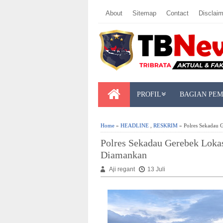
About
Sitemap
Contact
Disclaim
PROFIL
BAGIAN PE
Home
»
HEADLINE
,
RESKRIM
» Polres Sekadau 
Polres Sekadau Gerebek Loka
Diamankan
Aji regant
13 Juli