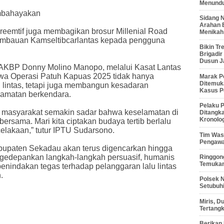
Menunduk
mbahayakan
Sidang 
Arahan 
reemtif juga membagikan brosur Millenial Road
Menikah
er imbauan Kamseltibcarlantas kepada pengguna
Bikin Tr
Brigadi
Dusun J
 AKBP Donny Molino Manopo, melalui Kasat Lantas
a Operasi Patuh Kapuas 2025 tidak hanya
Marak P
Ditemuk
 lintas, tetapi juga membangun kesadaran
Kasus P
lamatan berkendara.
Pelaku P
ap masyarakat semakin sadar bahwa keselamatan di
Ditangk
Kronolo
ersama. Mari kita ciptakan budaya tertib berlalu
elakaan,” tutur IPTU Sudarsono.
Tim Waso
Pengawa
bupaten Sekadau akan terus digencarkan hingga
ngedepankan langkah-langkah persuasif, humanis
Ringgong
Temukan
 penindakan tegas terhadap pelanggaran lalu lintas
.
Polsek 
Setubuhi
Miris, 
Tertang
Berikan