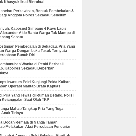
 Khusyuk Ikuti Binrohtal
Nasehat Perkawinan, Bentuk Pembekalan &
Bagi Anggota Polres Sekadau Sebelum
enyuh, Kapospol Simpang 4 Kayu Lapis
r Alexander Aldo Bantu Warga Tak Mampu di
anang Sebatu
ostingan Pembegalan di Sekadau, Pria Yang
an Warga Dengan Luka Tusuk Ternyata
ercobaan Bunuh Diri
embunuhan Wanita di Peniti Berhasil
ap, Kapolres Sekadau Beberkan
ginya
ps Itwasum Polri Kunjungi Polda Kalbar,
san Operasi Mantap Brata Kapuas
, Pria Yang Tewas di Rumah Betang, Polisi
 Kejanggalan Saat Olah TKP
Nanga Mahap Tangkap Pria Yang Tega
 Anak Tirinya
Dua Bocah Remaja di Nanga Taman
kap Melakukan Aksi Percobaan Pencurian
 Nasehat Anggota Polri Sebelum Menikah,