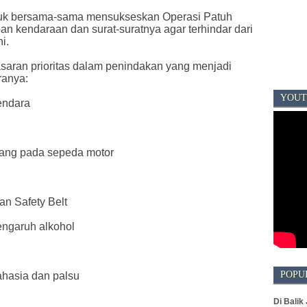
uk bersama-sama mensukseskan Operasi Patuh
n kendaraan dan surat-suratnya agar terhindar dari
i.
saran prioritas dalam penindakan yang menjadi
ranya:
YOUT
endara
orang pada sepeda motor
n Safety Belt
ngaruh alkohol
POPU
rahasia dan palsu
Di Balik