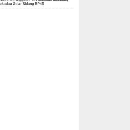
Sekadau Gelar Sidang BP4R