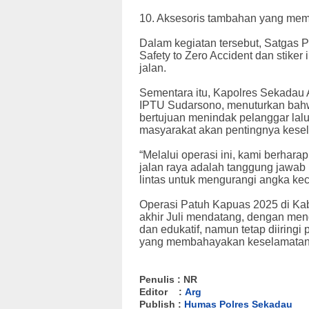
10. Aksesoris tambahan yang me
Dalam kegiatan tersebut, Satgas P
Safety to Zero Accident dan stik
jalan.
Sementara itu, Kapolres Sekadau
IPTU Sudarsono, menuturkan bahw
bertujuan menindak pelanggar lalu
masyarakat akan pentingnya kese
“Melalui operasi ini, kami berhar
jalan raya adalah tanggung jawab b
lintas untuk mengurangi angka kec
Operasi Patuh Kapuas 2025 di Ka
akhir Juli mendatang, dengan me
dan edukatif, namun tetap diiringi
yang membahayakan keselamatan
Penulis : NR
Editor :
Arg
Publish :
Humas Polres Sekadau