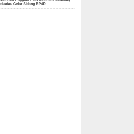
Sekadau Gelar Sidang BP4R