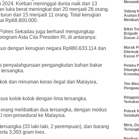
Menunduk
 2024. Korban meninggal dunia naik dari 13
n luka berat meningkat dari 20 menjadi 26 orang.
Sidang 
turun dari 15 menjadi 11 orang. Total kerugian
Arahan 
Menikah
pai Rp68.800.000.
Bikin Tr
olres Sekadau juga berhasil mengungkap
Brigadi
ogram Asta Cita Presiden RI, di antaranya:
Dusun J
Marak P
asus dengan kerugian negara Rp980.633.114 dan
Ditemuk
Kasus P
s penyalahgunaan pengangkutan bahan bakar
Pelaku P
Ditangk
 tersangka.
Kronolo
kok dan minuman keras ilegal dari Malaysia,
Tim Waso
Pengawa
Ringgong
sus kolok-kolok dengan lima tersangka.
Temukan
orang melibatkan dua tersangka, dengan modus
Polsek 
I non-prosedural ke Malaysia.
Setubuhi
Miris, 
tersangka (33 laki-laki, 2 perempuan), dan barang
Tertang
rta 3,393 gram Inex.
Berikan