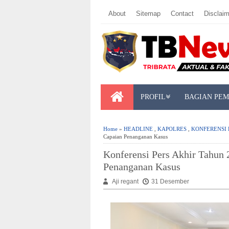
About
Sitemap
Contact
Disclaim
PROFIL
BAGIAN PE
Home
»
HEADLINE
,
KAPOLRES
,
KONFERENSI 
Capaian Penanganan Kasus
Konferensi Pers Akhir Tahun 
Penanganan Kasus
Aji regant
31 Desember