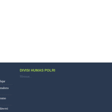
DIVISI HUMAS POLRI
Memuat...
lajar
lmahera
eramo
lawesi