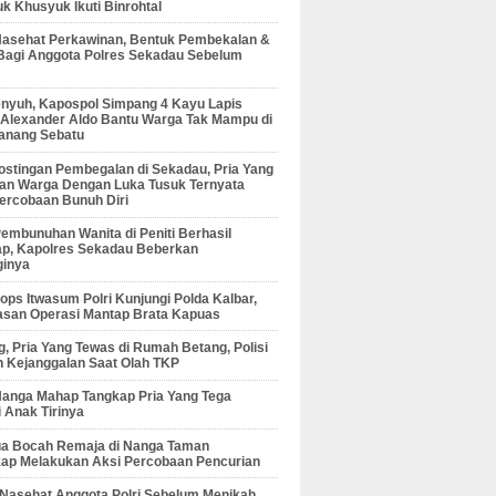
 Khusyuk Ikuti Binrohtal
Nasehat Perkawinan, Bentuk Pembekalan &
Bagi Anggota Polres Sekadau Sebelum
enyuh, Kapospol Simpang 4 Kayu Lapis
r Alexander Aldo Bantu Warga Tak Mampu di
anang Sebatu
ostingan Pembegalan di Sekadau, Pria Yang
an Warga Dengan Luka Tusuk Ternyata
ercobaan Bunuh Diri
embunuhan Wanita di Peniti Berhasil
ap, Kapolres Sekadau Beberkan
ginya
ps Itwasum Polri Kunjungi Polda Kalbar,
san Operasi Mantap Brata Kapuas
, Pria Yang Tewas di Rumah Betang, Polisi
 Kejanggalan Saat Olah TKP
Nanga Mahap Tangkap Pria Yang Tega
 Anak Tirinya
Dua Bocah Remaja di Nanga Taman
kap Melakukan Aksi Percobaan Pencurian
 Nasehat Anggota Polri Sebelum Menikah,