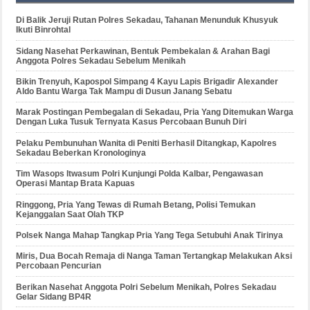
Di Balik Jeruji Rutan Polres Sekadau, Tahanan Menunduk Khusyuk
Ikuti Binrohtal
Sidang Nasehat Perkawinan, Bentuk Pembekalan & Arahan Bagi
Anggota Polres Sekadau Sebelum Menikah
Bikin Trenyuh, Kapospol Simpang 4 Kayu Lapis Brigadir Alexander
Aldo Bantu Warga Tak Mampu di Dusun Janang Sebatu
Marak Postingan Pembegalan di Sekadau, Pria Yang Ditemukan Warga
Dengan Luka Tusuk Ternyata Kasus Percobaan Bunuh Diri
Pelaku Pembunuhan Wanita di Peniti Berhasil Ditangkap, Kapolres
Sekadau Beberkan Kronologinya
Tim Wasops Itwasum Polri Kunjungi Polda Kalbar, Pengawasan
Operasi Mantap Brata Kapuas
Ringgong, Pria Yang Tewas di Rumah Betang, Polisi Temukan
Kejanggalan Saat Olah TKP
Polsek Nanga Mahap Tangkap Pria Yang Tega Setubuhi Anak Tirinya
Miris, Dua Bocah Remaja di Nanga Taman Tertangkap Melakukan Aksi
Percobaan Pencurian
Berikan Nasehat Anggota Polri Sebelum Menikah, Polres Sekadau
Gelar Sidang BP4R