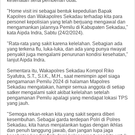
kesehatan serta pemberian obat.
"Home visit ini sebagai bentuk kepedulian Bapak
Kapolres dan Wakapolres Sekadau terhadap kita para
personel kepolisian yang telah berjuang mengawal dan
mengamankan jalannya Pemilu di Kabupaten Sekadau,"
kata Aipda Indra, Sabtu (24/2/2024).
"Rata-rata yang sakit karena kelelahan. Sebagian ada
yang terkena flu, luka-luka, dan ada yang punya riwayat
penyakit juga mengalami penurunan kondisi kesehatan,"
lanjut Aipda Indra.
Sementara itu, Wakapolres Sekadau Kompol Riko
Syafutra, S.T., S.I.K., M.H., saat memimpin apel siaga
pengamanan Pemilu 2024 di halaman Mapolres
Sekadau mengatakan, hampir semua anggota di setiap
satker mengalami sakit akibat kelelahan setelah
pengamanan Pemilu apalagi yang mendapat lokasi TPS
yang jauh.
"Semoga rekan-rekan kita yang sakit segera diberi
kesembuhan. Sebagai garda terdepan Polri di Polres
Sekadau, kita harus menjalankan tugas dengan ikhlas
dan penuh tanggung jawab, dan jangan lupa jaga