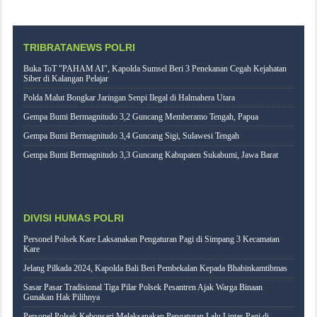
TRIBRATANEWS POLRI
Buka ToT "PAHAM AI", Kapolda Sumsel Beri 3 Penekanan Cegah Kejahatan
Siber di Kalangan Pelajar
Polda Malut Bongkar Jaringan Senpi Ilegal di Halmahera Utara
Gempa Bumi Bermagnitudo 3,2 Guncang Memberamo Tengah, Papua
Gempa Bumi Bermagnitudo 3,4 Guncang Sigi, Sulawesi Tengah
Gempa Bumi Bermagnitudo 3,3 Guncang Kabupaten Sukabumi, Jawa Barat
DIVISI HUMAS POLRI
Personel Polsek Kare Laksanakan Pengaturan Pagi di Simpang 3 Kecamatan
Kare
Jelang Pilkada 2024, Kapolda Bali Beri Pembekalan Kepada Bhabinkamtibmas
Sasar Pasar Tradisional Tiga Pilar Polsek Pesantren Ajak Warga Binaan
Gunakan Hak Pilihnya
Personel Polsek Kebonsari Melaksanakan Pengaturan Lalu Lintas Pagi di