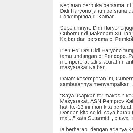
Kegiatan berbuka bersama ini 
Didi Haryono jalani bersama d
Forkompinda di Kalbar.
Sebelumnya, Didi Haryono ju
Gubernur di Makodam XII Tanj
Kalbar dan bersama di Pemko
Irjen Pol Drs Didi Haryono ta
tamu undangan di Pendopo. Pa
mempererat tali silaturahmi an
masyarakat Kalbar.
Dalam kesempatan ini, Gubernu
sambutannya menyampaikan uc
“Saya ucapkan terimakasih ke
Masyarakat, ASN Pemprov Ka
hati ke-13 ini mari kita perkuat
Dengan kita solid, saya harap K
maju,” kata Sutarmidji, diawal
Ia berharap, dengan adanya k