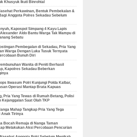
 Khusyuk Ikuti Binrohtal
Nasehat Perkawinan, Bentuk Pembekalan &
Bagi Anggota Polres Sekadau Sebelum
enyuh, Kapospol Simpang 4 Kayu Lapis
r Alexander Aldo Bantu Warga Tak Mampu di
anang Sebatu
ostingan Pembegalan di Sekadau, Pria Yang
an Warga Dengan Luka Tusuk Ternyata
ercobaan Bunuh Diri
embunuhan Wanita di Peniti Berhasil
ap, Kapolres Sekadau Beberkan
ginya
ps Itwasum Polri Kunjungi Polda Kalbar,
san Operasi Mantap Brata Kapuas
, Pria Yang Tewas di Rumah Betang, Polisi
 Kejanggalan Saat Olah TKP
Nanga Mahap Tangkap Pria Yang Tega
 Anak Tirinya
Dua Bocah Remaja di Nanga Taman
kap Melakukan Aksi Percobaan Pencurian
 Nasehat Anggota Polri Sebelum Menikah,