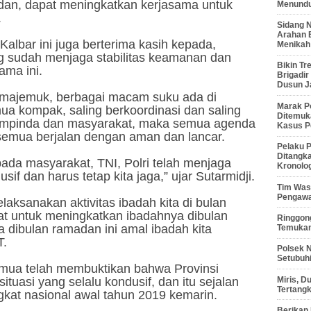
adan, dapat meningkatkan kerjasama untuk
Menunduk
.
Sidang 
Arahan 
albar ini juga berterima kasih kepada,
Menikah
ng sudah menjaga stabilitas keamanan dan
Bikin Tr
ama ini.
Brigadi
Dusun J
t majemuk, berbagai macam suku ada di
Marak P
ua kompak, saling berkoordinasi dan saling
Ditemuk
ompinda dan masyarakat, maka semua agenda
Kasus P
 semua berjalan dengan aman dan lancar.
Pelaku P
Ditangk
pada masyarakat, TNI, Polri telah menjaga
Kronolo
if dan harus tetap kita jaga,” ujar Sutarmidji.
Tim Waso
Pengawa
laksanakan aktivitas ibadah kita di bulan
t untuk meningkatkan ibadahnya dibulan
Ringgong
a dibulan ramadan ini amal ibadah kita
Temukan
T.
Polsek 
Setubuhi
emua telah membuktikan bahwa Provinsi
Miris, 
uasi yang selalu kondusif, dan itu sejalan
Tertang
ngkat nasional awal tahun 2019 kemarin.
Berikan