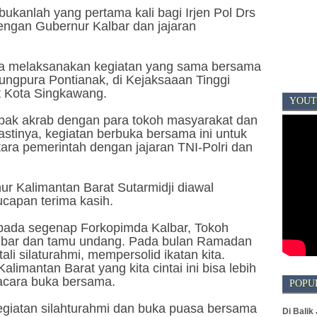
bukanlah yang pertama kali bagi Irjen Pol Drs
engan Gubernur Kalbar dan jajaran
ga melaksanakan kegiatan yang sama bersama
ungpura Pontianak, di Kejaksaaan Tinggi
t Kota Singkawang.
YOUT
mpak akrab dengan para tokoh masyarakat dan
stinya, kegiatan berbuka bersama ini untuk
tara pemerintah dengan jajaran TNI-Polri dan
r Kalimantan Barat Sutarmidji diawal
apan terima kasih.
pada segenap Forkopimda Kalbar, Tokoh
lbar dan tamu undang. Pada bulan Ramadan
 tali silaturahmi, mempersolid ikatan kita.
alimantan Barat yang kita cintai ini bisa lebih
 acara buka bersama.
POPU
egiatan silahturahmi dan buka puasa bersama
Di Balik