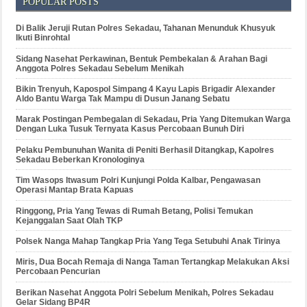
POPULAR POSTS
Di Balik Jeruji Rutan Polres Sekadau, Tahanan Menunduk Khusyuk
Ikuti Binrohtal
Sidang Nasehat Perkawinan, Bentuk Pembekalan & Arahan Bagi
Anggota Polres Sekadau Sebelum Menikah
Bikin Trenyuh, Kapospol Simpang 4 Kayu Lapis Brigadir Alexander
Aldo Bantu Warga Tak Mampu di Dusun Janang Sebatu
Marak Postingan Pembegalan di Sekadau, Pria Yang Ditemukan Warga
Dengan Luka Tusuk Ternyata Kasus Percobaan Bunuh Diri
Pelaku Pembunuhan Wanita di Peniti Berhasil Ditangkap, Kapolres
Sekadau Beberkan Kronologinya
Tim Wasops Itwasum Polri Kunjungi Polda Kalbar, Pengawasan
Operasi Mantap Brata Kapuas
Ringgong, Pria Yang Tewas di Rumah Betang, Polisi Temukan
Kejanggalan Saat Olah TKP
Polsek Nanga Mahap Tangkap Pria Yang Tega Setubuhi Anak Tirinya
Miris, Dua Bocah Remaja di Nanga Taman Tertangkap Melakukan Aksi
Percobaan Pencurian
Berikan Nasehat Anggota Polri Sebelum Menikah, Polres Sekadau
Gelar Sidang BP4R