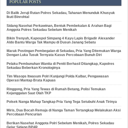
POPULAR POSTS
Di Balik Jeruji Rutan Polres Sekadau, Tahanan Menunduk Khusyuk
Ikuti Binrohtal
Sidang Nasehat Perkawinan, Bentuk Pembekalan & Arahan Bagi
Anggota Polres Sekadau Sebelum Menikah
Bikin Trenyuh, Kapospol Simpang 4 Kayu Lapis Brigadir Alexander
Aldo Bantu Warga Tak Mampu di Dusun Janang Sebatu
Marak Postingan Pembegalan di Sekadau, Pria Yang Ditemukan Warga
Dengan Luka Tusuk Ternyata Kasus Percobaan Bunuh Diri
Pelaku Pembunuhan Wanita di Peniti Berhasil Ditangkap, Kapolres
Sekadau Beberkan Kronologinya
Tim Wasops Itwasum Polri Kunjungi Polda Kalbar, Pengawasan
Operasi Mantap Brata Kapuas
Ringgong, Pria Yang Tewas di Rumah Betang, Polisi Temukan
Kejanggalan Saat Olah TKP
Polsek Nanga Mahap Tangkap Pria Yang Tega Setubuhi Anak Tirinya
Miris, Dua Bocah Remaja di Nanga Taman Tertangkap Melakukan Aksi
Percobaan Pencurian
Berikan Nasehat Anggota Polri Sebelum Menikah, Polres Sekadau
Gelar Sidang BP4R