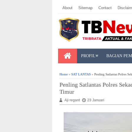
About
Sitemap
Contact
Disclaim
PROFIL
BAGIAN PE
Home
»
SAT LANTAS
» Penling Satlantas Polres Se
Penling Satlantas Polres Seka
Timur
Aji regant
23 Januari