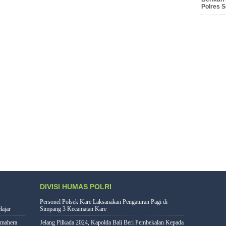
Polres 
DIVISI HUMAS POLRI
Personel Polsek Kare Laksanakan Pengaturan Pagi di
lajar
Simpang 3 Kecamatan Kare
lmahera
Jelang Pilkada 2024, Kapolda Bali Beri Pembekalan Kepada