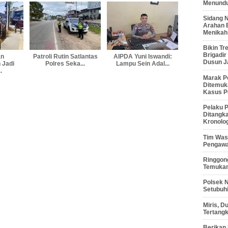
Menunduk
Sidang 
Arahan 
Menikah
Bikin Tr
Brigadi
an
Patroli Rutin Satlantas
AIPDA Yuni Iswandi:
Dusun J
 Jadi
Polres Seka...
Lampu Sein Adal...
.
Marak P
Ditemuk
Kasus P
Pelaku P
Ditangk
Kronolo
Tim Waso
Pengawa
Ringgong
Temukan
Polsek 
Setubuhi
Miris, 
Tertang
Berikan