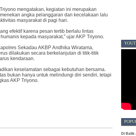
riyono mengatakan, kegiatan ini merupakan
uk menekan angka pelanggaran dan kecelakaan lalu
tivitas masyarakat di pagi hari.
g efektif karena pesan tertib berlalu lintas
humanis kepada masyarakat,” ujar AKP Triyono.
YOUT
Kapolres Sekadau AKBP Andhika Wiratama,
rus dilakukan secara berkelanjutan di titik-titik
 arus kendaraan.
dikan keselamatan sebagai kebutuhan bersama.
tas bukan hanya untuk melindungi diri sendiri, tetapi
ngkas AKP Triyono.
POPU
Di Balik