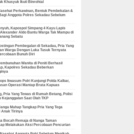
 Khusyuk Ikuti Binrohtal
Nasehat Perkawinan, Bentuk Pembekalan &
Bagi Anggota Polres Sekadau Sebelum
enyuh, Kapospol Simpang 4 Kayu Lapis
r Alexander Aldo Bantu Warga Tak Mampu di
anang Sebatu
ostingan Pembegalan di Sekadau, Pria Yang
an Warga Dengan Luka Tusuk Ternyata
ercobaan Bunuh Diri
embunuhan Wanita di Peniti Berhasil
ap, Kapolres Sekadau Beberkan
ginya
ps Itwasum Polri Kunjungi Polda Kalbar,
san Operasi Mantap Brata Kapuas
, Pria Yang Tewas di Rumah Betang, Polisi
 Kejanggalan Saat Olah TKP
Nanga Mahap Tangkap Pria Yang Tega
 Anak Tirinya
Dua Bocah Remaja di Nanga Taman
kap Melakukan Aksi Percobaan Pencurian
 Nasehat Anggota Polri Sebelum Menikah,