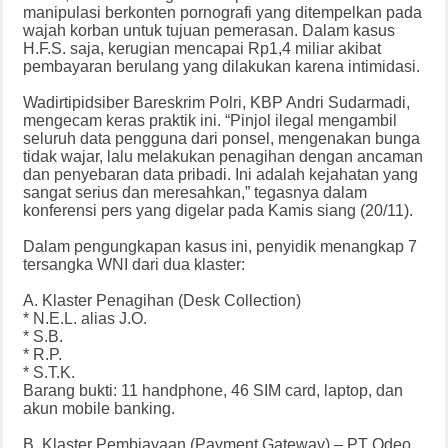
manipulasi berkonten pornografi yang ditempelkan pada
wajah korban untuk tujuan pemerasan. Dalam kasus
H.F.S. saja, kerugian mencapai Rp1,4 miliar akibat
pembayaran berulang yang dilakukan karena intimidasi.
Wadirtipidsiber Bareskrim Polri, KBP Andri Sudarmadi,
mengecam keras praktik ini. “Pinjol ilegal mengambil
seluruh data pengguna dari ponsel, mengenakan bunga
tidak wajar, lalu melakukan penagihan dengan ancaman
dan penyebaran data pribadi. Ini adalah kejahatan yang
sangat serius dan meresahkan,” tegasnya dalam
konferensi pers yang digelar pada Kamis siang (20/11).
Dalam pengungkapan kasus ini, penyidik menangkap 7
tersangka WNI dari dua klaster:
A. Klaster Penagihan (Desk Collection)
* N.E.L. alias J.O.
* S.B.
* R.P.
* S.T.K.
Barang bukti: 11 handphone, 46 SIM card, laptop, dan
akun mobile banking.
B. Klaster Pembiayaan (Payment Gateway) – PT Odeo