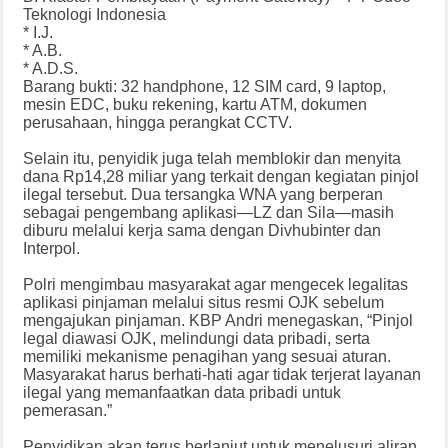
Teknologi Indonesia
* I.J.
* A.B.
* A.D.S.
Barang bukti: 32 handphone, 12 SIM card, 9 laptop,
mesin EDC, buku rekening, kartu ATM, dokumen
perusahaan, hingga perangkat CCTV.
Selain itu, penyidik juga telah memblokir dan menyita
dana Rp14,28 miliar yang terkait dengan kegiatan pinjol
ilegal tersebut. Dua tersangka WNA yang berperan
sebagai pengembang aplikasi—LZ dan Sila—masih
diburu melalui kerja sama dengan Divhubinter dan
Interpol.
Polri mengimbau masyarakat agar mengecek legalitas
aplikasi pinjaman melalui situs resmi OJK sebelum
mengajukan pinjaman. KBP Andri menegaskan, “Pinjol
legal diawasi OJK, melindungi data pribadi, serta
memiliki mekanisme penagihan yang sesuai aturan.
Masyarakat harus berhati-hati agar tidak terjerat layanan
ilegal yang memanfaatkan data pribadi untuk
pemerasan.”
Penyidikan akan terus berlanjut untuk menelusuri aliran