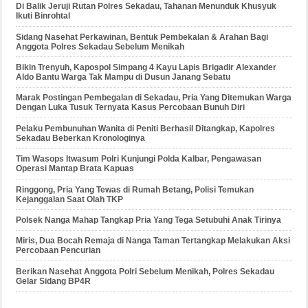
Di Balik Jeruji Rutan Polres Sekadau, Tahanan Menunduk Khusyuk
Ikuti Binrohtal
Sidang Nasehat Perkawinan, Bentuk Pembekalan & Arahan Bagi
Anggota Polres Sekadau Sebelum Menikah
Bikin Trenyuh, Kapospol Simpang 4 Kayu Lapis Brigadir Alexander
Aldo Bantu Warga Tak Mampu di Dusun Janang Sebatu
Marak Postingan Pembegalan di Sekadau, Pria Yang Ditemukan Warga
Dengan Luka Tusuk Ternyata Kasus Percobaan Bunuh Diri
Pelaku Pembunuhan Wanita di Peniti Berhasil Ditangkap, Kapolres
Sekadau Beberkan Kronologinya
Tim Wasops Itwasum Polri Kunjungi Polda Kalbar, Pengawasan
Operasi Mantap Brata Kapuas
Ringgong, Pria Yang Tewas di Rumah Betang, Polisi Temukan
Kejanggalan Saat Olah TKP
Polsek Nanga Mahap Tangkap Pria Yang Tega Setubuhi Anak Tirinya
Miris, Dua Bocah Remaja di Nanga Taman Tertangkap Melakukan Aksi
Percobaan Pencurian
Berikan Nasehat Anggota Polri Sebelum Menikah, Polres Sekadau
Gelar Sidang BP4R