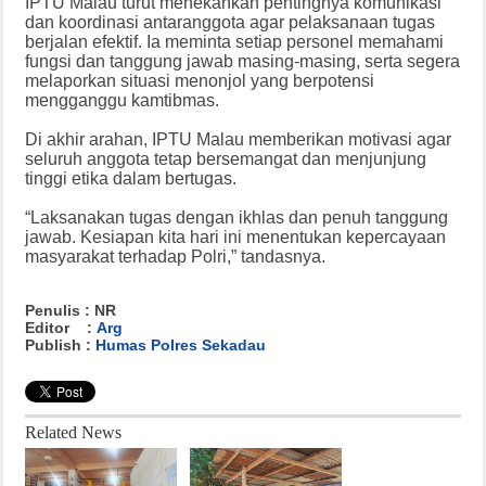
IPTU Malau turut menekankan pentingnya komunikasi
dan koordinasi antaranggota agar pelaksanaan tugas
berjalan efektif. Ia meminta setiap personel memahami
fungsi dan tanggung jawab masing-masing, serta segera
melaporkan situasi menonjol yang berpotensi
mengganggu kamtibmas.
Di akhir arahan, IPTU Malau memberikan motivasi agar
seluruh anggota tetap bersemangat dan menjunjung
tinggi etika dalam bertugas.
“Laksanakan tugas dengan ikhlas dan penuh tanggung
jawab. Kesiapan kita hari ini menentukan kepercayaan
masyarakat terhadap Polri,” tandasnya.
Penulis : NR
Editor :
Arg
Publish :
Humas Polres Sekadau
Related News