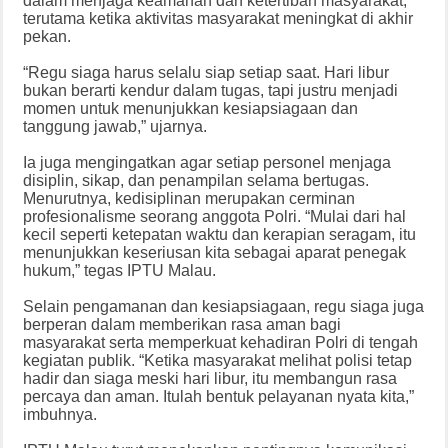
dalam menjaga keamanan dan ketertiban masyarakat,
terutama ketika aktivitas masyarakat meningkat di akhir
pekan.
“Regu siaga harus selalu siap setiap saat. Hari libur
bukan berarti kendur dalam tugas, tapi justru menjadi
momen untuk menunjukkan kesiapsiagaan dan
tanggung jawab,” ujarnya.
Ia juga mengingatkan agar setiap personel menjaga
disiplin, sikap, dan penampilan selama bertugas.
Menurutnya, kedisiplinan merupakan cerminan
profesionalisme seorang anggota Polri. “Mulai dari hal
kecil seperti ketepatan waktu dan kerapian seragam, itu
menunjukkan keseriusan kita sebagai aparat penegak
hukum,” tegas IPTU Malau.
Selain pengamanan dan kesiapsiagaan, regu siaga juga
berperan dalam memberikan rasa aman bagi
masyarakat serta memperkuat kehadiran Polri di tengah
kegiatan publik. “Ketika masyarakat melihat polisi tetap
hadir dan siaga meski hari libur, itu membangun rasa
percaya dan aman. Itulah bentuk pelayanan nyata kita,”
imbuhnya.