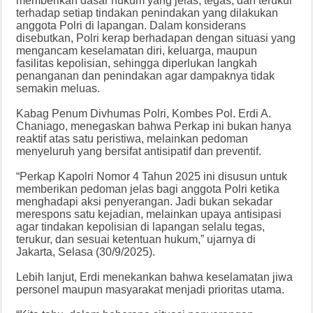
memberikan dasar hukum yang jelas, tegas, dan terukur
terhadap setiap tindakan penindakan yang dilakukan
anggota Polri di lapangan. Dalam konsiderans
disebutkan, Polri kerap berhadapan dengan situasi yang
mengancam keselamatan diri, keluarga, maupun
fasilitas kepolisian, sehingga diperlukan langkah
penanganan dan penindakan agar dampaknya tidak
semakin meluas.
Kabag Penum Divhumas Polri, Kombes Pol. Erdi A.
Chaniago, menegaskan bahwa Perkap ini bukan hanya
reaktif atas satu peristiwa, melainkan pedoman
menyeluruh yang bersifat antisipatif dan preventif.
“Perkap Kapolri Nomor 4 Tahun 2025 ini disusun untuk
memberikan pedoman jelas bagi anggota Polri ketika
menghadapi aksi penyerangan. Jadi bukan sekadar
merespons satu kejadian, melainkan upaya antisipasi
agar tindakan kepolisian di lapangan selalu tegas,
terukur, dan sesuai ketentuan hukum,” ujarnya di
Jakarta, Selasa (30/9/2025).
Lebih lanjut, Erdi menekankan bahwa keselamatan jiwa
personel maupun masyarakat menjadi prioritas utama.