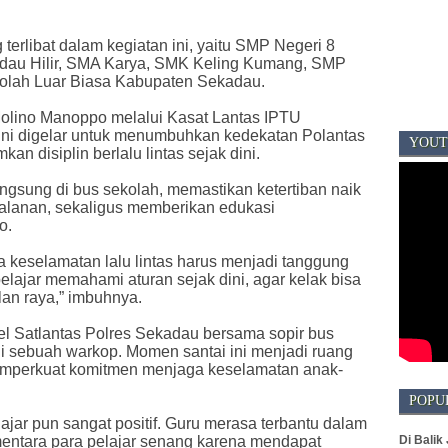
terlibat dalam kegiatan ini, yaitu SMP Negeri 8
adau Hilir, SMA Karya, SMK Keling Kumang, SMP
ekolah Luar Biasa Kabupaten Sekadau.
lino Manoppo melalui Kasat Lantas IPTU
ini digelar untuk menumbuhkan kedekatan Polantas
YOUT
n disiplin berlalu lintas sejak dini.
gsung di bus sekolah, memastikan ketertiban naik
rjalanan, sekaligus memberikan edukasi
o.
 keselamatan lalu lintas harus menjadi tanggung
elajar memahami aturan sejak dini, agar kelak bisa
lan raya,” imbuhnya.
el Satlantas Polres Sekadau bersama sopir bus
i sebuah warkop. Momen santai ini menjadi ruang
emperkuat komitmen menjaga keselamatan anak-
POPU
ajar pun sangat positif. Guru merasa terbantu dalam
Di Balik
ntara para pelajar senang karena mendapat