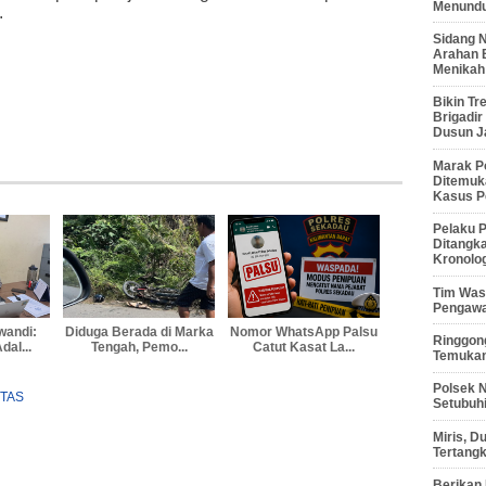
Menunduk
.
Sidang 
Arahan 
Menikah
Bikin Tr
Brigadi
Dusun J
Marak P
Ditemuk
Kasus P
Pelaku P
Ditangk
Kronolo
Tim Waso
Pengawa
wandi:
Diduga Berada di Marka
Nomor WhatsApp Palsu
Ringgong
al...
Tengah, Pemo...
Catut Kasat La...
Temukan
Polsek 
NTAS
Setubuhi
Miris, 
Tertang
Berikan