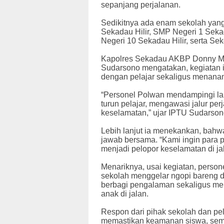
sepanjang perjalanan.
Sedikitnya ada enam sekolah yang 
Sekadau Hilir, SMP Negeri 1 Sek
Negeri 10 Sekadau Hilir, serta S
Kapolres Sekadau AKBP Donny Mo
Sudarsono mengatakan, kegiatan 
dengan pelajar sekaligus menanamka
“Personel Polwan mendampingi lan
turun pelajar, mengawasi jalur pe
keselamatan,” ujar IPTU Sudarson
Lebih lanjut ia menekankan, bahwa
jawab bersama. “Kami ingin para p
menjadi pelopor keselamatan di ja
Menariknya, usai kegiatan, person
sekolah menggelar ngopi bareng d
berbagi pengalaman sekaligus m
anak di jalan.
Respon dari pihak sekolah dan pel
memastikan keamanan siswa, seme