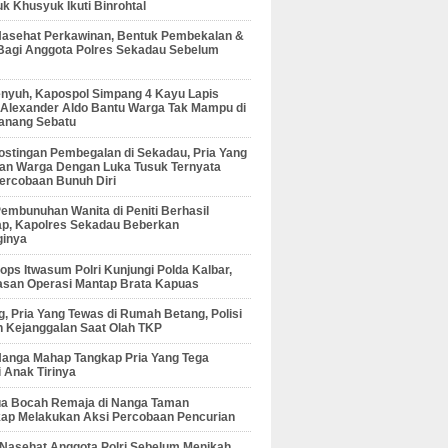
 Khusyuk Ikuti Binrohtal
Nasehat Perkawinan, Bentuk Pembekalan &
Bagi Anggota Polres Sekadau Sebelum
enyuh, Kapospol Simpang 4 Kayu Lapis
r Alexander Aldo Bantu Warga Tak Mampu di
anang Sebatu
ostingan Pembegalan di Sekadau, Pria Yang
an Warga Dengan Luka Tusuk Ternyata
ercobaan Bunuh Diri
embunuhan Wanita di Peniti Berhasil
ap, Kapolres Sekadau Beberkan
ginya
ps Itwasum Polri Kunjungi Polda Kalbar,
san Operasi Mantap Brata Kapuas
, Pria Yang Tewas di Rumah Betang, Polisi
 Kejanggalan Saat Olah TKP
Nanga Mahap Tangkap Pria Yang Tega
 Anak Tirinya
Dua Bocah Remaja di Nanga Taman
kap Melakukan Aksi Percobaan Pencurian
 Nasehat Anggota Polri Sebelum Menikah,