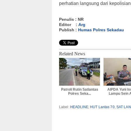
perhatian langsung dari kepolisian
Penulis : NR
Editor :
Arg
Publish :
Humas Polres Sekadau
Related News
Patroli Rutin Satlantas
AIPDA Yuni Is
Polres Seka...
Lampu Sein Ad
Label:
HEADLINE
,
HUT Lantas 70
,
SAT LA