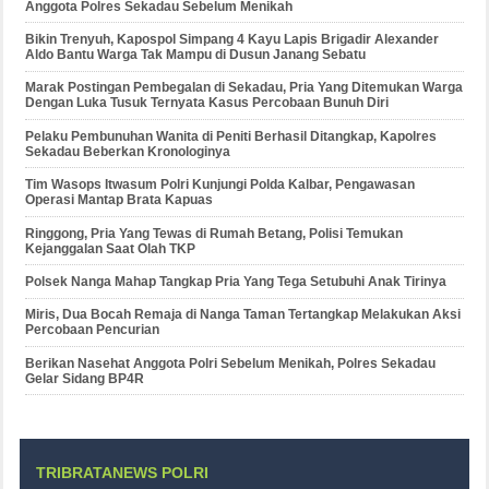
Anggota Polres Sekadau Sebelum Menikah
Bikin Trenyuh, Kapospol Simpang 4 Kayu Lapis Brigadir Alexander
Aldo Bantu Warga Tak Mampu di Dusun Janang Sebatu
Marak Postingan Pembegalan di Sekadau, Pria Yang Ditemukan Warga
Dengan Luka Tusuk Ternyata Kasus Percobaan Bunuh Diri
Pelaku Pembunuhan Wanita di Peniti Berhasil Ditangkap, Kapolres
Sekadau Beberkan Kronologinya
Tim Wasops Itwasum Polri Kunjungi Polda Kalbar, Pengawasan
Operasi Mantap Brata Kapuas
Ringgong, Pria Yang Tewas di Rumah Betang, Polisi Temukan
Kejanggalan Saat Olah TKP
Polsek Nanga Mahap Tangkap Pria Yang Tega Setubuhi Anak Tirinya
Miris, Dua Bocah Remaja di Nanga Taman Tertangkap Melakukan Aksi
Percobaan Pencurian
Berikan Nasehat Anggota Polri Sebelum Menikah, Polres Sekadau
Gelar Sidang BP4R
TRIBRATANEWS POLRI