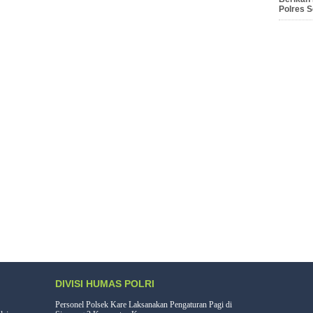
Polres 
DIVISI HUMAS POLRI
Personel Polsek Kare Laksanakan Pengaturan Pagi di