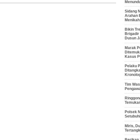
Menunduk
Sidang 
Arahan 
Menikah
Bikin Tr
Brigadi
Dusun J
Marak P
Ditemuk
Kasus P
Pelaku P
Ditangk
Kronolo
Tim Waso
Pengawa
Ringgong
Temukan
Polsek 
Setubuhi
Miris, 
Tertang
Berikan