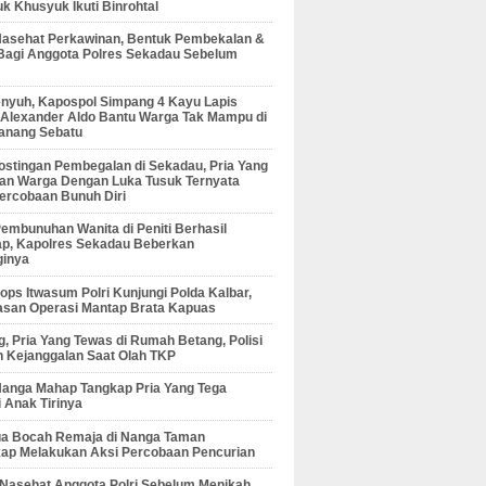
 Khusyuk Ikuti Binrohtal
Nasehat Perkawinan, Bentuk Pembekalan &
Bagi Anggota Polres Sekadau Sebelum
enyuh, Kapospol Simpang 4 Kayu Lapis
r Alexander Aldo Bantu Warga Tak Mampu di
anang Sebatu
ostingan Pembegalan di Sekadau, Pria Yang
an Warga Dengan Luka Tusuk Ternyata
ercobaan Bunuh Diri
embunuhan Wanita di Peniti Berhasil
ap, Kapolres Sekadau Beberkan
ginya
ps Itwasum Polri Kunjungi Polda Kalbar,
san Operasi Mantap Brata Kapuas
, Pria Yang Tewas di Rumah Betang, Polisi
 Kejanggalan Saat Olah TKP
Nanga Mahap Tangkap Pria Yang Tega
 Anak Tirinya
Dua Bocah Remaja di Nanga Taman
kap Melakukan Aksi Percobaan Pencurian
 Nasehat Anggota Polri Sebelum Menikah,