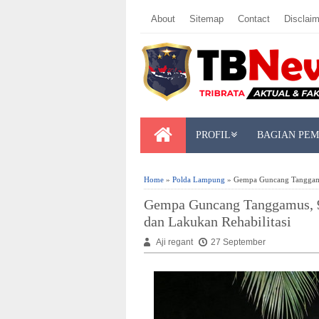
About
Sitemap
Contact
Disclaim
PROFIL
BAGIAN PE
Home
»
Polda Lampung
» Gempa Guncang Tanggamus
Gempa Guncang Tanggamus, 9
dan Lakukan Rehabilitasi
Aji regant
27 September