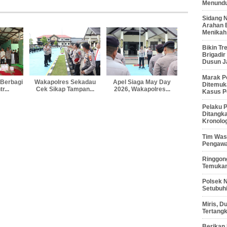
Menunduk
Sidang 
Arahan 
Menikah
Bikin Tr
Brigadi
Dusun J
Marak P
 Berbagi
Wakapolres Sekadau
Apel Siaga May Day
Ditemuk
r...
Cek Sikap Tampan...
2026, Wakapolres...
Kasus P
Pelaku P
Ditangk
Kronolo
Tim Waso
Pengawa
Ringgong
Temukan
Polsek 
Setubuhi
Miris, 
Tertang
Berikan