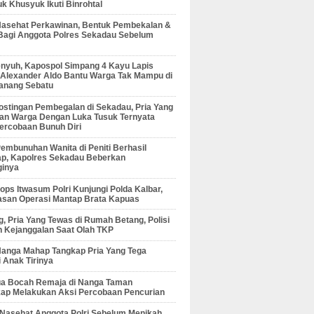
 Khusyuk Ikuti Binrohtal
Nasehat Perkawinan, Bentuk Pembekalan &
Bagi Anggota Polres Sekadau Sebelum
enyuh, Kapospol Simpang 4 Kayu Lapis
r Alexander Aldo Bantu Warga Tak Mampu di
anang Sebatu
ostingan Pembegalan di Sekadau, Pria Yang
an Warga Dengan Luka Tusuk Ternyata
ercobaan Bunuh Diri
embunuhan Wanita di Peniti Berhasil
ap, Kapolres Sekadau Beberkan
ginya
ps Itwasum Polri Kunjungi Polda Kalbar,
san Operasi Mantap Brata Kapuas
, Pria Yang Tewas di Rumah Betang, Polisi
 Kejanggalan Saat Olah TKP
Nanga Mahap Tangkap Pria Yang Tega
 Anak Tirinya
Dua Bocah Remaja di Nanga Taman
kap Melakukan Aksi Percobaan Pencurian
 Nasehat Anggota Polri Sebelum Menikah,