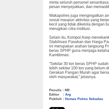
minta seluruh personel senantias
pesan menyejukkan, dan memastikan
Wakapolres juga mengingatkan an
sosial maupun aktivitas yang berp
kecil yang tidak dikelola dengan b
merugikan citra institusi.
Selain itu, Kompol Asep menekanka
Stabilisasi Pasokan dan Harga Pa
ini merupakan arahan langsung Pr
beras SPHP guna menjaga ketahan
Kamtibmas.
“Sekitar 30 ton beras SPHP sudah
lebih sekitar 100 ton yang belum 
Gerakan Pangan Murah agar benar
oleh masyarakat,” jelasnya.
Penulis : NR
Editor :
Arg
Publish :
Humas Polres Sekadau