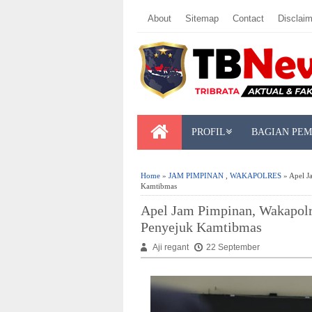
About
Sitemap
Contact
Disclaim
PROFIL
BAGIAN PE
Home
»
JAM PIMPINAN
,
WAKAPOLRES
» Apel J
Kamtibmas
Apel Jam Pimpinan, Wakapolr
Penyejuk Kamtibmas
Aji regant
22 September