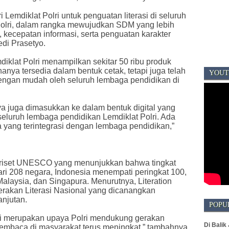
 Lemdiklat Polri untuk penguatan literasi di seluruh
Polri, dalam rangka mewujudkan SDM yang lebih
, kecepatan informasi, serta penguatan karakter
edi Prasetyo.
diklat Polri menampilkan sekitar 50 ribu produk
hanya tersedia dalam bentuk cetak, tetapi juga telah
YOUT
 dengan mudah oleh seluruh lembaga pendidikan di
ya juga dimasukkan ke dalam bentuk digital yang
seluruh lembaga pendidikan Lemdiklat Polri. Ada
a yang terintegrasi dengan lembaga pendidikan,”
l riset UNESCO yang menunjukkan bahwa tingkat
Dari 208 negara, Indonesia menempati peringkat 100,
Malaysia, dan Singapura. Menurutnya, Literation
erakan Literasi Nasional yang dicanangkan
anjutan.
POPU
 ini merupakan upaya Polri mendukung gerakan
Di Balik
membaca di masyarakat terus meningkat,” tambahnya.