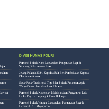
DIVISI HUMAS POLRI
Personel Polsek Kare Laksanakan Pengaturan Pagi di
lajar
Simpang 3 Kecamatan Kare
lmahera
Jelang Pilkada 2024, Kapolda Bali Beri Pembekalan Kepada
Bhabinkamtibmas
eramo
Sasar Pasar Tradisional Tiga Pilar Polsek Pesantren Ajak
Warga Binaan Gunakan Hak Pilihnya
lawesi
Personel Polsek Kebonsari Melaksanakan Pengaturan Lalu
Lintas Pagi di Simpang 4 Pasar Balerejo
ten
Personel Polsek Wungu Laksanakan Pengaturan Pagi di
Depan SDN 1 Mojopurno