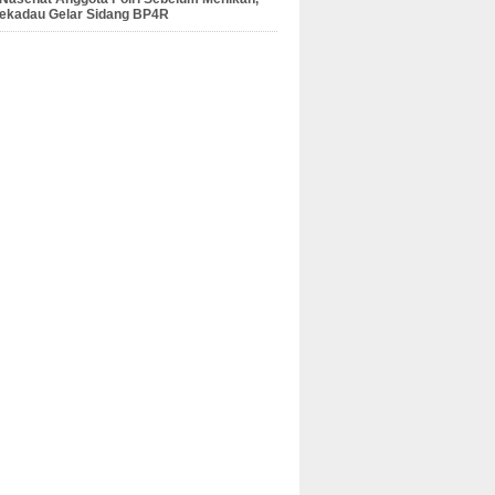
Sekadau Gelar Sidang BP4R