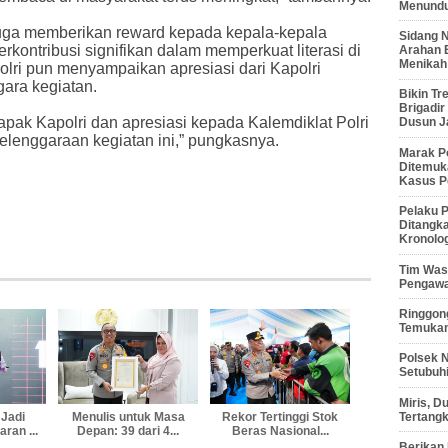
Menunduk
juga memberikan reward kepada kepala-kepala
Sidang 
rkontribusi signifikan dalam memperkuat literasi di
Arahan 
Menikah
olri pun menyampaikan apresiasi dari Kapolri
gara kegiatan.
Bikin Tr
Brigadi
apak Kapolri dan apresiasi kepada Kalemdiklat Polri
Dusun J
elenggaraan kegiatan ini,” pungkasnya.
Marak P
Ditemuk
Kasus P
Pelaku P
Ditangk
Kronolo
Tim Waso
Pengawa
Ringgong
Temukan
Polsek 
Setubuhi
Miris, 
Tertang
 Jadi
Menulis untuk Masa
Rekor Tertinggi Stok
ran ...
Depan: 39 dari 4...
Beras Nasional...
Berikan