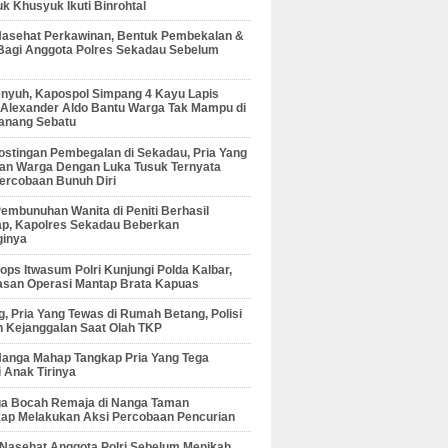
 Khusyuk Ikuti Binrohtal
Nasehat Perkawinan, Bentuk Pembekalan &
Bagi Anggota Polres Sekadau Sebelum
enyuh, Kapospol Simpang 4 Kayu Lapis
r Alexander Aldo Bantu Warga Tak Mampu di
anang Sebatu
ostingan Pembegalan di Sekadau, Pria Yang
an Warga Dengan Luka Tusuk Ternyata
ercobaan Bunuh Diri
embunuhan Wanita di Peniti Berhasil
ap, Kapolres Sekadau Beberkan
ginya
ps Itwasum Polri Kunjungi Polda Kalbar,
san Operasi Mantap Brata Kapuas
, Pria Yang Tewas di Rumah Betang, Polisi
 Kejanggalan Saat Olah TKP
Nanga Mahap Tangkap Pria Yang Tega
 Anak Tirinya
Dua Bocah Remaja di Nanga Taman
kap Melakukan Aksi Percobaan Pencurian
 Nasehat Anggota Polri Sebelum Menikah,