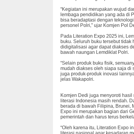
“Kegiatan ini merupakan wujud dari
lembaga pendidikan yang ada di 
bisa beradaptasi dengan teknologi
personel Polri,” ujar Komjen Pol D
Pada Literation Expo 2025 ini, Lem
buku. Seluruh buku tersebut tidak 
didigitalisasi agar dapat diakses
bawah naungan Lemdiklat Polri.
“Selain produk buku fisik, semuan
mudah diakses oleh siapa saja di 
juga produk-produk inovasi lainny
jelas Wakapolri.
Komjen Dedi juga menyoroti hasi
literasi Indonesia masih rendah. 
berada di bawah Filipina, Brunei, 
Expo ini merupakan bagian dari G
pemerintah dan harus terus berkel
“Oleh karena itu, Literation Expo
literasi nasional agar kesadaran 