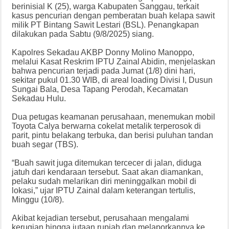
berinisial K (25), warga Kabupaten Sanggau, terkait
kasus pencurian dengan pemberatan buah kelapa sawit
milik PT Bintang Sawit Lestari (BSL). Penangkapan
dilakukan pada Sabtu (9/8/2025) siang.
Kapolres Sekadau AKBP Donny Molino Manoppo,
melalui Kasat Reskrim IPTU Zainal Abidin, menjelaskan
bahwa pencurian terjadi pada Jumat (1/8) dini hari,
sekitar pukul 01.30 WIB, di areal loading Divisi I, Dusun
Sungai Bala, Desa Tapang Perodah, Kecamatan
Sekadau Hulu.
Dua petugas keamanan perusahaan, menemukan mobil
Toyota Calya berwarna cokelat metalik terperosok di
parit, pintu belakang terbuka, dan berisi puluhan tandan
buah segar (TBS).
“Buah sawit juga ditemukan tercecer di jalan, diduga
jatuh dari kendaraan tersebut. Saat akan diamankan,
pelaku sudah melarikan diri meninggalkan mobil di
lokasi,” ujar IPTU Zainal dalam keterangan tertulis,
Minggu (10/8).
Akibat kejadian tersebut, perusahaan mengalami
kerugian hingga jutaan rupiah dan melaporkannya ke