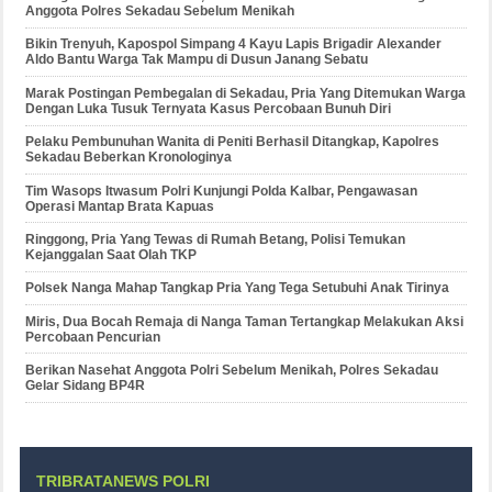
Anggota Polres Sekadau Sebelum Menikah
Bikin Trenyuh, Kapospol Simpang 4 Kayu Lapis Brigadir Alexander
Aldo Bantu Warga Tak Mampu di Dusun Janang Sebatu
Marak Postingan Pembegalan di Sekadau, Pria Yang Ditemukan Warga
Dengan Luka Tusuk Ternyata Kasus Percobaan Bunuh Diri
Pelaku Pembunuhan Wanita di Peniti Berhasil Ditangkap, Kapolres
Sekadau Beberkan Kronologinya
Tim Wasops Itwasum Polri Kunjungi Polda Kalbar, Pengawasan
Operasi Mantap Brata Kapuas
Ringgong, Pria Yang Tewas di Rumah Betang, Polisi Temukan
Kejanggalan Saat Olah TKP
Polsek Nanga Mahap Tangkap Pria Yang Tega Setubuhi Anak Tirinya
Miris, Dua Bocah Remaja di Nanga Taman Tertangkap Melakukan Aksi
Percobaan Pencurian
Berikan Nasehat Anggota Polri Sebelum Menikah, Polres Sekadau
Gelar Sidang BP4R
TRIBRATANEWS POLRI