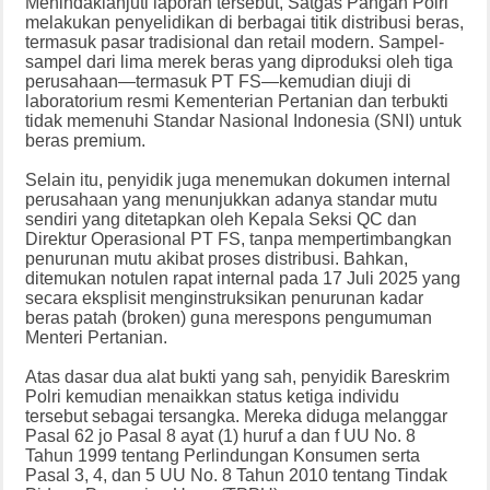
Menindaklanjuti laporan tersebut, Satgas Pangan Polri
melakukan penyelidikan di berbagai titik distribusi beras,
termasuk pasar tradisional dan retail modern. Sampel-
sampel dari lima merek beras yang diproduksi oleh tiga
perusahaan—termasuk PT FS—kemudian diuji di
laboratorium resmi Kementerian Pertanian dan terbukti
tidak memenuhi Standar Nasional Indonesia (SNI) untuk
beras premium.
Selain itu, penyidik juga menemukan dokumen internal
perusahaan yang menunjukkan adanya standar mutu
sendiri yang ditetapkan oleh Kepala Seksi QC dan
Direktur Operasional PT FS, tanpa mempertimbangkan
penurunan mutu akibat proses distribusi. Bahkan,
ditemukan notulen rapat internal pada 17 Juli 2025 yang
secara eksplisit menginstruksikan penurunan kadar
beras patah (broken) guna merespons pengumuman
Menteri Pertanian.
Atas dasar dua alat bukti yang sah, penyidik Bareskrim
Polri kemudian menaikkan status ketiga individu
tersebut sebagai tersangka. Mereka diduga melanggar
Pasal 62 jo Pasal 8 ayat (1) huruf a dan f UU No. 8
Tahun 1999 tentang Perlindungan Konsumen serta
Pasal 3, 4, dan 5 UU No. 8 Tahun 2010 tentang Tindak