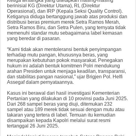
Ketiga tersangka yang ditetapkan masing-masing
berinisial KG (Direktur Utama), RL (Direktur
Operasional), dan IRP (Kepala Seksi Quality Control).
Ketiganya diduga bertanggung jawab atas produksi dan
distribusi beras premium merek Setra Ramos Merah,
Setra Ramos Biru, dan Setra Pulen, yang ternyata tidak
memenuhi standar mutu sebagaimana label kemasan
yang beredar di pasaran.
“Kami tidak akan mentoleransi bentuk penyimpangan
terhadap mutu pangan, khususnya beras, yang
merupakan kebutuhan pokok masyarakat. Penegakan
hukum ini adalah bentuk komitmen Polri mendukung
arahan Presiden untuk menjaga keadilan, transparansi,
dan stabilitas pangan nasional,” ujar Brigjen Pol. Helfi
Assegaf dalam pernyataannya.
Kasus ini berawal dari hasil investigasi Kementerian
Pertanian yang dilakukan di 10 provinsi pada Juni 2025.
Dari 268 sampel beras yang diuji, ditemukan 232
sampel atau 189 merek tidak sesuai dengan mutu atau
takaran yang tertera di label. Temuan itu kemudian
disampaikan kepada Kapolri melalui surat resmi
tertanggal 26 Juni 2025.