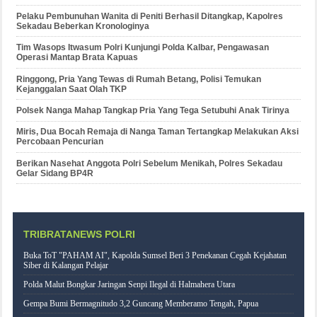
Pelaku Pembunuhan Wanita di Peniti Berhasil Ditangkap, Kapolres
Sekadau Beberkan Kronologinya
Tim Wasops Itwasum Polri Kunjungi Polda Kalbar, Pengawasan
Operasi Mantap Brata Kapuas
Ringgong, Pria Yang Tewas di Rumah Betang, Polisi Temukan
Kejanggalan Saat Olah TKP
Polsek Nanga Mahap Tangkap Pria Yang Tega Setubuhi Anak Tirinya
Miris, Dua Bocah Remaja di Nanga Taman Tertangkap Melakukan Aksi
Percobaan Pencurian
Berikan Nasehat Anggota Polri Sebelum Menikah, Polres Sekadau
Gelar Sidang BP4R
TRIBRATANEWS POLRI
Buka ToT "PAHAM AI", Kapolda Sumsel Beri 3 Penekanan Cegah Kejahatan
Siber di Kalangan Pelajar
Polda Malut Bongkar Jaringan Senpi Ilegal di Halmahera Utara
Gempa Bumi Bermagnitudo 3,2 Guncang Memberamo Tengah, Papua