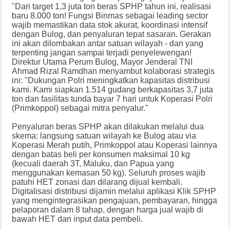
"Dari target 1,3 juta ton beras SPHP tahun ini, realisasi
baru 8.000 ton! Fungsi Binmas sebagai leading sector
wajib memastikan data stok akurat, koordinasi intensif
dengan Bulog, dan penyaluran tepat sasaran. Gerakan
ini akan dilombakan antar satuan wilayah - dan yang
terpenting jangan sampai terjadi penyelewengan!
Direktur Utama Perum Bulog, Mayor Jenderal TNI
Ahmad Rizal Ramdhan menyambut kolaborasi strategis
ini: "Dukungan Polri meningkatkan kapasitas distribusi
kami. Kami siapkan 1.514 gudang berkapasitas 3,7 juta
ton dan fasilitas tunda bayar 7 hari untuk Koperasi Polri
(Primkoppol) sebagai mitra penyalur."
Penyaluran beras SPHP akan dilakukan melalui dua
skema: langsung satuan wilayah ke Bulog atau via
Koperasi Merah putih, Primkoppol atau Koperasi lainnya
dengan batas beli per konsumen maksimal 10 kg
(kecuali daerah 3T, Maluku, dan Papua yang
menggunakan kemasan 50 kg). Seluruh proses wajib
patuhi HET zonasi dan dilarang dijual kembali.
Digitalisasi distribusi dijamin melalui aplikasi Klik SPHP
yang mengintegrasikan pengajuan, pembayaran, hingga
pelaporan dalam 8 tahap, dengan harga jual wajib di
bawah HET dan input data pembeli.