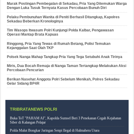
Marak Postingan Pembegalan di Sekadau, Pria Yang Ditemukan Warga
Dengan Luka Tusuk Ternyata Kasus Percobaan Bunuh Diri
Pelaku Pembunuhan Wanita di Peniti Berhasil Ditangkap, Kapolres
Sekadau Beberkan Kronologinya
Tim Wasops Itwasum Polri Kunjungi Polda Kalbar, Pengawasan
Operasi Mantap Brata Kapuas
Ringgong, Pria Yang Tewas di Rumah Betang, Polisi Temukan
Kejanggalan Saat Olah TKP
Polsek Nanga Mahap Tangkap Pria Yang Tega Setubuhi Anak Tirinya
Miris, Dua Bocah Remaja di Nanga Taman Tertangkap Melakukan Aksi
Percobaan Pencurian
Berikan Nasehat Anggota Polri Sebelum Menikah, Polres Sekadau
Gelar Sidang BP4R
TRIBRATANEWS POLRI
Buka ToT "PAHAM AI", Kapolda Sumsel Beri 3 Penekanan Cegah Kejahatan
Siber di Kalangan Pelajar
Polda Malut Bongkar Jaringan Senpi Ilegal di Halmahera Utara