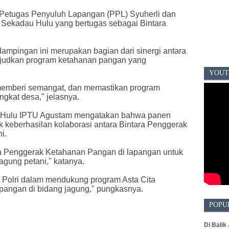
eh Petugas Penyuluh Lapangan (PPL) Syuherli dan
 Sekadau Hulu yang bertugas sebagai Bintara
ampingan ini merupakan bagian dari sinergi antara
ujudkan program ketahanan pangan yang
YOUT
memberi semangat, dan memastikan program
ingkat desa," jelasnya.
u Hulu IPTU Agustam mengatakan bahwa panen
uk keberhasilan kolaborasi antara Bintara Penggerak
i.
a Penggerak Ketahanan Pangan di lapangan untuk
agung petani," katanya.
n Polri dalam mendukung program Asta Cita
pangan di bidang jagung," pungkasnya.
POPU
Di Balik