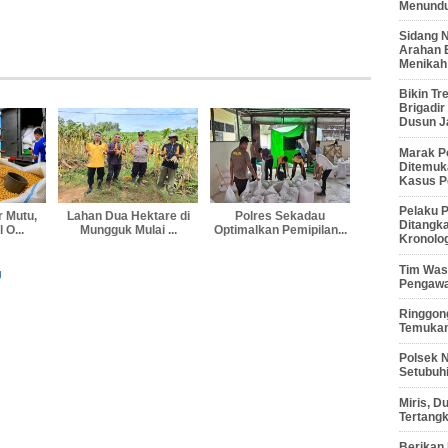
Menunduk
Sidang 
Arahan 
Menikah
Bikin Tr
Brigadi
Dusun J
Marak P
Ditemuk
Kasus P
Pelaku P
r Mutu,
Lahan Dua Hektare di
Polres Sekadau
Ditangk
 O...
Mungguk Mulai ...
Optimalkan Pemipilan...
Kronolo
Tim Waso
U
Pengawa
Ringgong
Temukan
Polsek 
Setubuhi
Miris, 
Tertang
Berikan