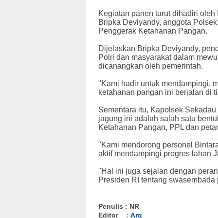
Kegiatan panen turut dihadiri ol
Bripka Deviyandy, anggota Polsek
Penggerak Ketahanan Pangan.
Dijelaskan Bripka Deviyandy, pend
Polri dan masyarakat dalam mew
dicanangkan oleh pemerintah.
"Kami hadir untuk mendampingi, 
ketahanan pangan ini berjalan di t
Sementara itu, Kapolsek Sekada
jagung ini adalah salah satu bent
Ketahanan Pangan, PPL dan petan
"Kami mendorong personel Bintar
aktif mendampingi progres lahan J
"Hal ini juga sejalan dengan pera
Presiden RI tentang swasembada 
Penulis : NR
Editor :
Arg