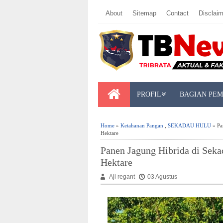
About
Sitemap
Contact
Disclaim
PROFIL
BAGIAN PE
Home
»
Ketahanan Pangan
,
SEKADAU HULU
» Pa
Hektare
Panen Jagung Hibrida di Seka
Hektare
Aji regant
03 Agustus