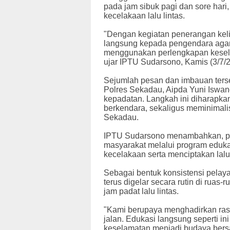
pada jam sibuk pagi dan sore har
kecelakaan lalu lintas.
"Dengan kegiatan penerangan kel
langsung kepada pengendara agar 
menggunakan perlengkapan keselam
ujar IPTU Sudarsono, Kamis (3/7/2
Sejumlah pesan dan imbauan terse
Polres Sekadau, Aipda Yuni Iswan
kepadatan. Langkah ini diharapk
berkendara, sekaligus meminimalis
Sekadau.
IPTU Sudarsono menambahkan, pih
masyarakat melalui program eduka
kecelakaan serta menciptakan lalu 
Sebagai bentuk konsistensi pelaya
terus digelar secara rutin di ruas-
jam padat lalu lintas.
"Kami berupaya menghadirkan ra
jalan. Edukasi langsung seperti in
keselamatan menjadi budaya ber