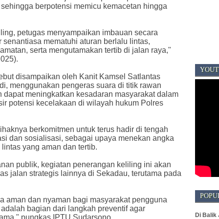
i, sehingga berpotensi memicu kemacetan hingga
iling, petugas menyampaikan imbauan secara
senantiasa mematuhi aturan berlalu lintas,
atan, serta mengutamakan tertib di jalan raya,"
025).
YOUT
but disampaikan oleh Kanit Kamsel Satlantas
di, menggunakan pengeras suara di titik rawan
an dapat meningkatkan kesadaran masyarakat dalam
ir potensi kecelakaan di wilayah hukum Polres
aknya berkomitmen untuk terus hadir di tengah
si dan sosialisasi, sebagai upaya menekan angka
lintas yang aman dan tertib.
nan publik, kegiatan penerangan keliling ini akan
ruas jalan strategis lainnya di Sekadau, terutama pada
POPU
sa aman dan nyaman bagi masyarakat pengguna
i adalah bagian dari langkah preventif agar
Di Balik
sama," pungkas IPTU Sudarsono.