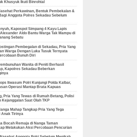
 Khusyuk Ikuti Binrohtal
Nasehat Perkawinan, Bentuk Pembekalan &
Bagi Anggota Polres Sekadau Sebelum
enyuh, Kapospol Simpang 4 Kayu Lapis
r Alexander Aldo Bantu Warga Tak Mampu di
anang Sebatu
ostingan Pembegalan di Sekadau, Pria Yang
an Warga Dengan Luka Tusuk Ternyata
ercobaan Bunuh Diri
embunuhan Wanita di Peniti Berhasil
ap, Kapolres Sekadau Beberkan
ginya
ps Itwasum Polri Kunjungi Polda Kalbar,
san Operasi Mantap Brata Kapuas
, Pria Yang Tewas di Rumah Betang, Polisi
 Kejanggalan Saat Olah TKP
Nanga Mahap Tangkap Pria Yang Tega
 Anak Tirinya
Dua Bocah Remaja di Nanga Taman
kap Melakukan Aksi Percobaan Pencurian
 Nasehat Anggota Polri Sebelum Menikah,