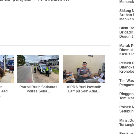
Menunduk
Sidang 
Arahan 
Menikah
Bikin Tr
Brigadi
Dusun J
Marak P
Ditemuk
Kasus P
Pelaku P
Ditangk
Kronolo
Tim Waso
Pengawa
an
Patroli Rutin Satlantas
AIPDA Yuni Iswandi:
 Jadi
Polres Seka...
Lampu Sein Adal...
Ringgong
.
Temukan
Polsek 
Setubuhi
Miris, 
Tertang
Berikan