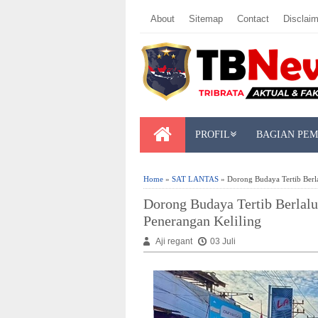
About
Sitemap
Contact
Disclaim
PROFIL
BAGIAN PE
Home
»
SAT LANTAS
» Dorong Budaya Tertib Berlal
Dorong Budaya Tertib Berlalu 
Penerangan Keliling
Aji regant
03 Juli