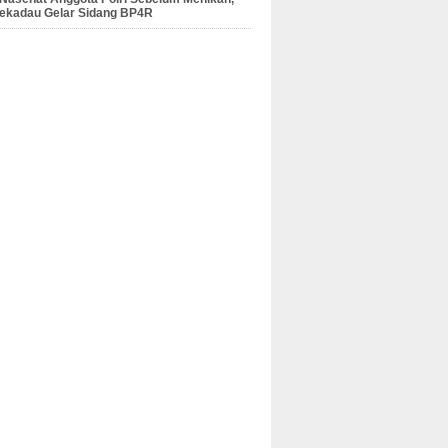
Sekadau Gelar Sidang BP4R