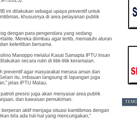
9/7/2025).
IB ini dilakukan sebagai upaya preventif untuk
mtibmas, khususnya di area pelayanan publik
alog dengan para pengendara yang sedang
talite. Mereka diimbau agar tertib, mematuhi aturan
dan ketertiban bersama.
lino Manoppo melalui Kasat Samapta IPTU Insan
lakukan secara rutin di titik-titik keramaian.
gkah preventif agar masyarakat merasa aman dan
Selain itu, imbauan langsung di lapangan juga
n,” jelas IPTU Malau.
atroli presisi juga akan menyasar area publik
elanjaan, dan kawasan pemukiman.
TEMU
 berperan aktif menjaga situasi kamtibmas dengan
kan bila ada hal-hal yang mencurigakan,”