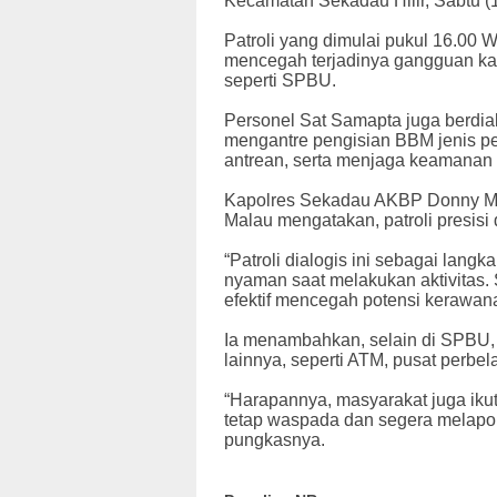
Kecamatan Sekadau Hilir, Sabtu (1
Patroli yang dimulai pukul 16.00 W
mencegah terjadinya gangguan ka
seperti SPBU.
Personel Sat Samapta juga berdi
mengantre pengisian BBM jenis per
antrean, serta menjaga keamanan 
Kapolres Sekadau AKBP Donny Mo
Malau mengatakan, patroli presisi di
“Patroli dialogis ini sebagai lan
nyaman saat melakukan aktivitas. 
efektif mencegah potensi kerawana
Ia menambahkan, selain di SPBU, p
lainnya, seperti ATM, pusat perb
“Harapannya, masyarakat juga ikut
tetap waspada dan segera melapor
pungkasnya.