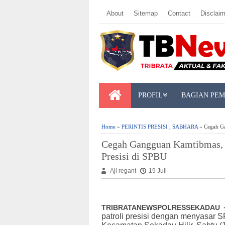
About
Sitemap
Contact
Disclaim
PROFIL
BAGIAN PE
Home
»
PERINTIS PRESISI
,
SABHARA
» Cegah Ga
Cegah Gangguan Kamtibmas, S
Presisi di SPBU
Aji regant
19 Juli
TRIBRATANEWSPOLRESSEKADAU
patroli presisi dengan menyasar 