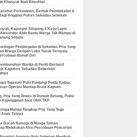
 Khusyuk Ikuti Binrohtal
Nasehat Perkawinan, Bentuk Pembekalan &
Bagi Anggota Polres Sekadau Sebelum
enyuh, Kapospol Simpang 4 Kayu Lapis
r Alexander Aldo Bantu Warga Tak Mampu di
anang Sebatu
ostingan Pembegalan di Sekadau, Pria Yang
an Warga Dengan Luka Tusuk Ternyata
ercobaan Bunuh Diri
embunuhan Wanita di Peniti Berhasil
ap, Kapolres Sekadau Beberkan
ginya
ps Itwasum Polri Kunjungi Polda Kalbar,
san Operasi Mantap Brata Kapuas
, Pria Yang Tewas di Rumah Betang, Polisi
 Kejanggalan Saat Olah TKP
Nanga Mahap Tangkap Pria Yang Tega
 Anak Tirinya
Dua Bocah Remaja di Nanga Taman
kap Melakukan Aksi Percobaan Pencurian
 Nasehat Anggota Polri Sebelum Menikah,