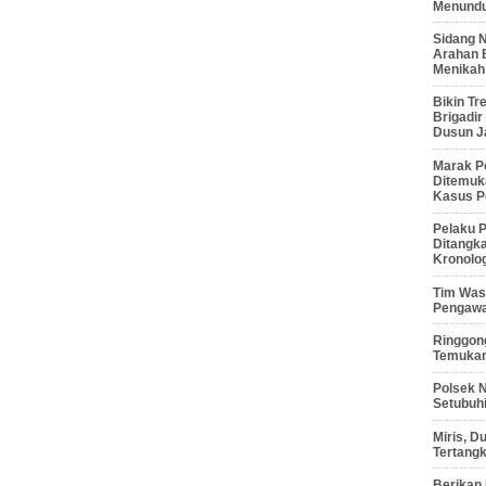
Menunduk
Sidang 
Arahan 
Menikah
Bikin Tr
Brigadi
Dusun J
Marak P
Ditemuk
Kasus P
Pelaku P
Ditangk
Kronolo
Tim Waso
Pengawa
Ringgong
Temukan
Polsek 
Setubuhi
Miris, 
Tertang
Berikan