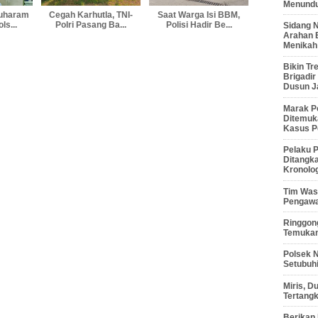
Menunduk
Muharam
Cegah Karhutla, TNI-
Saat Warga Isi BBM,
ls...
Polri Pasang Ba...
Polisi Hadir Be...
Sidang 
Arahan 
Menikah
Bikin Tr
Brigadi
Dusun J
Marak P
Ditemuk
Kasus P
Pelaku P
Ditangk
Kronolo
Tim Waso
Pengawa
Ringgong
Temukan
Polsek 
Setubuhi
Miris, 
Tertang
Berikan