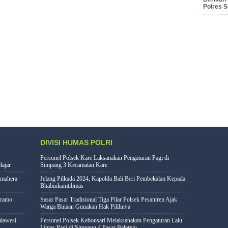
Polres 
DIVISI HUMAS POLRI
Personel Polsek Kare Laksanakan Pengaturan Pagi di
lajar
Simpang 3 Kecamatan Kare
lmahera
Jelang Pilkada 2024, Kapolda Bali Beri Pembekalan Kepada
Bhabinkamtibmas
eramo
Sasar Pasar Tradisional Tiga Pilar Polsek Pesantren Ajak
Warga Binaan Gunakan Hak Pilihnya
lawesi
Personel Polsek Kebonsari Melaksanakan Pengaturan Lalu
Lintas Pagi di Simpang 4 Pasar Balerejo