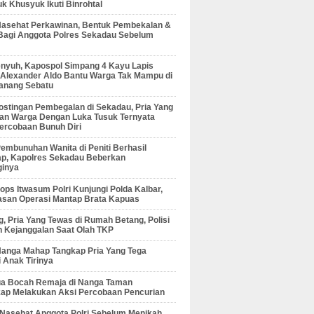
 Khusyuk Ikuti Binrohtal
Nasehat Perkawinan, Bentuk Pembekalan &
Bagi Anggota Polres Sekadau Sebelum
enyuh, Kapospol Simpang 4 Kayu Lapis
r Alexander Aldo Bantu Warga Tak Mampu di
anang Sebatu
ostingan Pembegalan di Sekadau, Pria Yang
an Warga Dengan Luka Tusuk Ternyata
ercobaan Bunuh Diri
embunuhan Wanita di Peniti Berhasil
ap, Kapolres Sekadau Beberkan
ginya
ps Itwasum Polri Kunjungi Polda Kalbar,
san Operasi Mantap Brata Kapuas
, Pria Yang Tewas di Rumah Betang, Polisi
 Kejanggalan Saat Olah TKP
Nanga Mahap Tangkap Pria Yang Tega
 Anak Tirinya
Dua Bocah Remaja di Nanga Taman
kap Melakukan Aksi Percobaan Pencurian
 Nasehat Anggota Polri Sebelum Menikah,